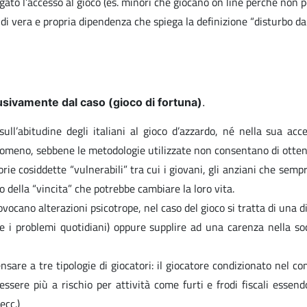
egato l’accesso al gioco (es. minori che giocano on line perché non p
di vera e propria dipendenza che spiega la definizione “disturbo da 
lusivamente dal caso (gioco di fortuna)
.
ull’abitudine degli italiani al gioco d’azzardo, né nella sua acc
enomeno, sebbene le metodologie utilizzate non consentano di ottener
rie cosiddette “vulnerabili” tra cui i giovani, gli anziani che sempr
 della “vincita” che potrebbe cambiare la loro vita.
vocano alterazioni psicotrope, nel caso del gioco si tratta di una 
re i problemi quotidiani) oppure supplire ad una carenza nella so
are a tre tipologie di giocatori: il giocatore condizionato nel c
essere più a rischio per attività come furti e frodi fiscali essend
ecc.)