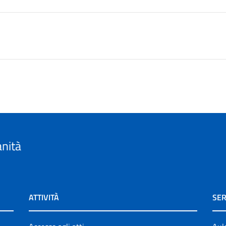
anità
ATTIVITÀ
SER