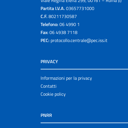
Viale Regina Elena 299, 00161 – Roma (I)
Partita I.V.A.
03657731000
C.F.
80211730587
Telefono:
06 4990 1
Fax:
06 4938 7118
PEC:
protocollo.centrale@pec.iss.it
PRIVACY
Informazioni per la privacy
Contatti
Cookie policy
PNRR