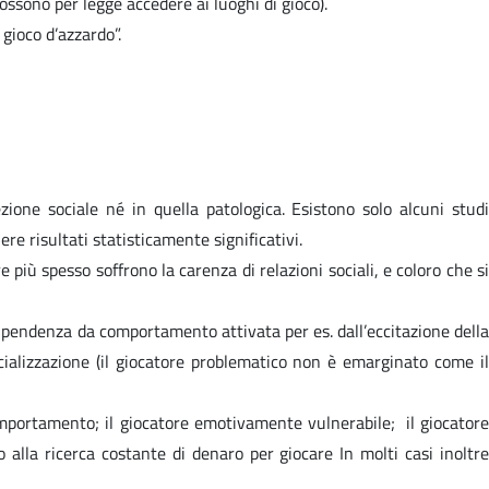
ossono per legge accedere ai luoghi di gioco).
gioco d’azzardo”.
ezione sociale né in quella patologica. Esistono solo alcuni studi
e risultati statisticamente significativi.
e più spesso soffrono la carenza di relazioni sociali, e coloro che si
dipendenza da comportamento attivata per es. dall’eccitazione della
cializzazione (il giocatore problematico non è emarginato come il
omportamento; il giocatore emotivamente vulnerabile; il giocatore
o alla ricerca costante di denaro per giocare In molti casi inoltre