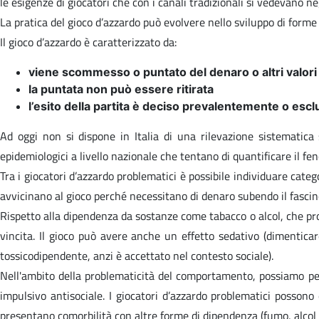
le esigenze di giocatori che con i canali tradizionali si vedevano n
La pratica del gioco d’azzardo può evolvere nello sviluppo di forme 
Il gioco d’azzardo è caratterizzato da:
viene scommesso o puntato del denaro o altri valori
la puntata non può essere ritirata
l’esito della partita è deciso prevalentemente o esc
Ad oggi non si dispone in Italia di una rilevazione sistematica s
epidemiologici a livello nazionale che tentano di quantificare il f
Tra i giocatori d’azzardo problematici è possibile individuare catego
avvicinano al gioco perché necessitano di denaro subendo il fascino
Rispetto alla dipendenza da sostanze come tabacco o alcol, che pro
vincita. Il gioco può avere anche un effetto sedativo (dimentica
tossicodipendente, anzi è accettato nel contesto sociale).
Nell'ambito della problematicità del comportamento, possiamo pens
impulsivo antisociale. I giocatori d’azzardo problematici possono 
presentano comorbilità con altre forme di dipendenza (fumo, alcol 