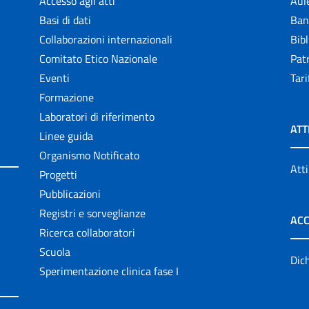
Accesso agli atti
Aul
Basi di dati
Ban
Collaborazioni internazionali
Bibl
Comitato Etico Nazionale
Patr
Eventi
Tari
Formazione
Laboratori di riferimento
ATT
Linee guida
Organismo Notificato
Atti
Progetti
Pubblicazioni
Registri e sorveglianze
ACC
Ricerca collaboratori
Scuola
Dich
Sperimentazione clinica fase I