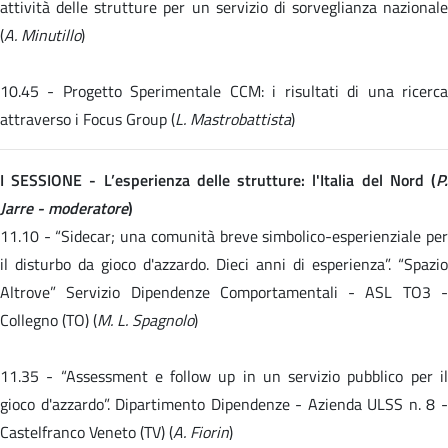
attività delle strutture per un servizio di sorveglianza nazionale
(
A. Minutillo
)
10.45 -
Progetto Sperimentale CCM: i risultati di una ricerc
attraverso i Focus Group (
L. Mastrobattista
)
I SESSIONE - L’esperienza delle strutture: l'Italia del Nord (
P.
Jarre - moderatore
)
11.10 -
“Sidecar; una comunità breve simbolico-esperienziale pe
il disturbo da gioco d'azzardo. Dieci anni di esperienza”. “Spazio
Altrove” Servizio Dipendenze Comportamentali - ASL TO3 -
Collegno (TO) (
M. L. Spagnolo
)
11.35 -
“Assessment e follow up in un servizio pubblico per i
gioco d'azzardo”. Dipartimento Dipendenze - Azienda ULSS n. 8 -
Castelfranco Veneto (TV) (
A. Fiorin
)