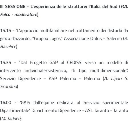
III SESSIONE - L’esperienza delle strutture: l’Italia del Sud (
P.A.
Falco - moderatore
)
15.15 -
“L'approccio multifamiliare nel trattamento dei disturbi da
gioco d'azzardo'. “Gruppo Logos” Associazione Onlus - Salerno (
A.
Baselice
)
15.35 -
“Dal Progetto GAP al CEDISS: verso un modello d
intervento individuale/sistemico, di tipo multidimensionale”.
Servizio Dipendenze - ASP Palermo - Palermo (
A. Lipari S
Scardina
)
16.00 -
'GAP: dall'equipe dedicata al Servizio sperimental
Dipartimentale'. Dipartimento Dipendenze - ASL Taranto - Taranto
(
M. Taddeo
)