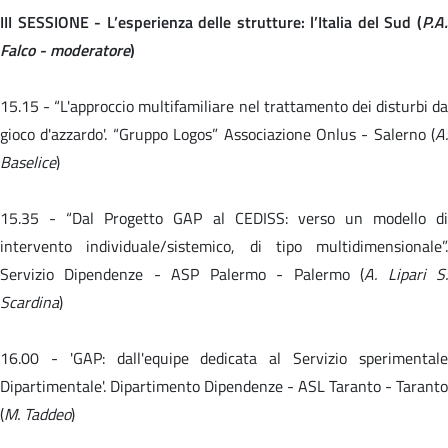
III SESSIONE - L’esperienza delle strutture: l’Italia del Sud (
P.A.
Falco - moderatore
)
15.15 -
“L'approccio multifamiliare nel trattamento dei disturbi da
gioco d'azzardo'. “Gruppo Logos” Associazione Onlus - Salerno (
A.
Baselice
)
15.35 -
“Dal Progetto GAP al CEDISS: verso un modello d
intervento individuale/sistemico, di tipo multidimensionale”.
Servizio Dipendenze - ASP Palermo - Palermo (
A. Lipari S
Scardina
)
16.00 -
'GAP: dall'equipe dedicata al Servizio sperimental
Dipartimentale'. Dipartimento Dipendenze - ASL Taranto - Taranto
(
M. Taddeo
)