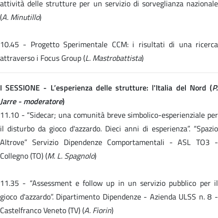
attività delle strutture per un servizio di sorveglianza nazionale
(
A. Minutillo
)
10.45 -
Progetto Sperimentale CCM: i risultati di una ricerc
attraverso i Focus Group (
L. Mastrobattista
)
I SESSIONE - L’esperienza delle strutture: l'Italia del Nord (
P.
Jarre - moderatore
)
11.10 -
“Sidecar; una comunità breve simbolico-esperienziale pe
il disturbo da gioco d'azzardo. Dieci anni di esperienza”. “Spazio
Altrove” Servizio Dipendenze Comportamentali - ASL TO3 -
Collegno (TO) (
M. L. Spagnolo
)
11.35 -
“Assessment e follow up in un servizio pubblico per i
gioco d'azzardo”. Dipartimento Dipendenze - Azienda ULSS n. 8 -
Castelfranco Veneto (TV) (
A. Fiorin
)