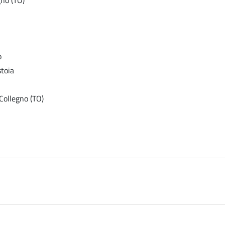
o
stoia
Collegno (TO)