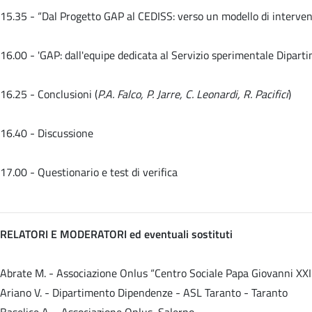
15.35 -
“Dal Progetto GAP al CEDISS: verso un modello di interven
16.00 -
'GAP: dall'equipe dedicata al Servizio sperimentale Dipart
16.25 - Conclusioni (
P.A. Falco, P. Jarre, C. Leonardi, R. Pacifici
)
16.40 - Discussione
17.00 - Questionario e test di verifica
RELATORI E MODERATORI ed eventuali sostituti
Abrate M. - Associazione Onlus “Centro Sociale Papa Giovanni XXII
Ariano V. - Dipartimento Dipendenze - ASL Taranto - Taranto
Baselice A. - Associazione Onlus, Salerno