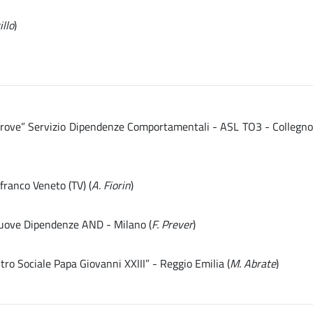
illo
)
 Altrove” Servizio Dipendenze Comportamentali - ASL TO3 - Collegn
franco Veneto (TV) (
A. Fiorin
)
 Nuove Dipendenze AND - Milano (
F. Prever
)
tro Sociale Papa Giovanni XXIII” - Reggio Emilia (
M. Abrate
)