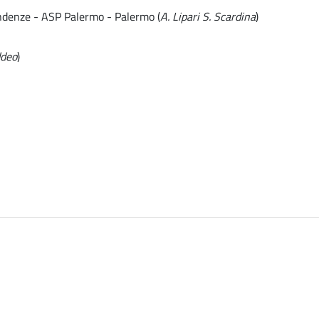
endenze - ASP Palermo - Palermo (
A. Lipari S. Scardina
)
ddeo
)