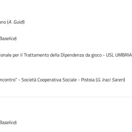
ano (
A. Guidi
)
Baselice
)
egionale per il Trattamento della Dipendenza da gioco - USL UMBRIA
contro” - Società Cooperativa Sociale - Pistoia (
G. Iraci Sareri
)
Baselice
)