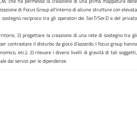
- CCM, che ha permesso la creazione di una prima mappatura delle
izzazione di Focus Group all’interno di alcune strutture con elevata
sostegno reciproco tra gli operatori dei Ser.T/Ser.D e del privato
ritorio; 2) progettare la creazione di una rete di sostegno tra gli
 per contrastare il disturbo da gioco d’azzardo. I focus group hanno
mico, etc.); 2) rilevare i diversi livelli di gravità di tali soggetti,
ale dai servizi per le dipendenze.