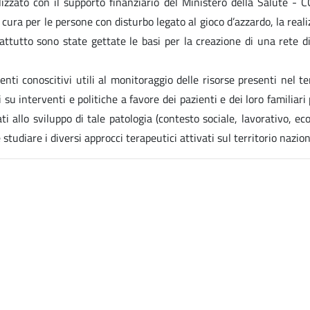
alizzato con il supporto finanziario del Ministero della Salute 
 cura per le persone con disturbo legato al gioco d’azzardo, la real
ttutto sono state gettate le basi per la creazione di una rete di 
ti conoscitivi utili al monitoraggio delle risorse presenti nel ter
su interventi e politiche a favore dei pazienti e dei loro familiari
ti allo sviluppo di tale patologia (contesto sociale, lavorativo, econo
tudiare i diversi approcci terapeutici attivati sul territorio nazion