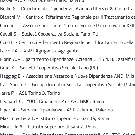
Bellio G. - Dipartimento Dipendenze, Azienda ULSS n. 8, Castelfra
Bianchi M. - Centro di Riferimento Regionale per il Trattamento 
Caroni U. - Associazione Onlus “Centro Sociale Papa Giovanni XXIII
Cavoli S. - Società Cooperativa Sociale, Fano (PU)
Coco L. - Centro di Riferimento Regionale per il Trattamento dell
Falco P.A. - ASP1 Agrigento, Agrigento
Fiorin A. - Dipartimento Dipendenze, Azienda ULSS n. 8, Castelfra
Guidi A. - Società Cooperativa Sociale, Fano (PU)
Haggiag E. - Associazione Azzardo e Nuove Dipendenze AND, Mil
Iraci Sareri G. - Gruppo Incontro Società Cooperativa Sociale Pistoi
Jarre P. - ASL Torino 3, Torino
Leonardi C. - “UOC Dipendenze' ex ASL RMC, Roma
Lipari A. - Servizio Dipendenze - ASP Palermo, Palermo
Mastrobattista L. - Istituto Superiore di Sanità, Roma
Minutillo A. - Istituto Superiore di Sanità, Roma
Monte L. - Servizio Dipendenze Comportamentali, ASL TO3, Colleg