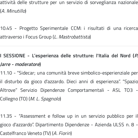
attività delle strutture per un servizio di sorveglianza nazionale
(
A. Minutillo
)
10.45 -
Progetto Sperimentale CCM: i risultati di una ricerc
attraverso i Focus Group (
L. Mastrobattista
)
I SESSIONE - L’esperienza delle strutture: l'Italia del Nord (
P.
Jarre - moderatore
)
11.10 -
“Sidecar; una comunità breve simbolico-esperienziale pe
il disturbo da gioco d'azzardo. Dieci anni di esperienza”. “Spazio
Altrove” Servizio Dipendenze Comportamentali - ASL TO3 -
Collegno (TO) (
M. L. Spagnolo
)
11.35 -
“Assessment e follow up in un servizio pubblico per i
gioco d'azzardo”. Dipartimento Dipendenze - Azienda ULSS n. 8 -
Castelfranco Veneto (TV) (
A. Fiorin
)