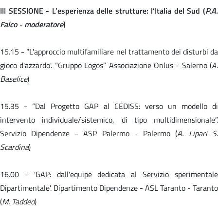
III SESSIONE - L’esperienza delle strutture: l’Italia del Sud (
P.A.
Falco - moderatore
)
15.15 -
“L'approccio multifamiliare nel trattamento dei disturbi da
gioco d'azzardo'. “Gruppo Logos” Associazione Onlus - Salerno (
A.
Baselice
)
15.35 -
“Dal Progetto GAP al CEDISS: verso un modello d
intervento individuale/sistemico, di tipo multidimensionale”.
Servizio Dipendenze - ASP Palermo - Palermo (
A. Lipari S
Scardina
)
16.00 -
'GAP: dall'equipe dedicata al Servizio sperimental
Dipartimentale'. Dipartimento Dipendenze - ASL Taranto - Taranto
(
M. Taddeo
)