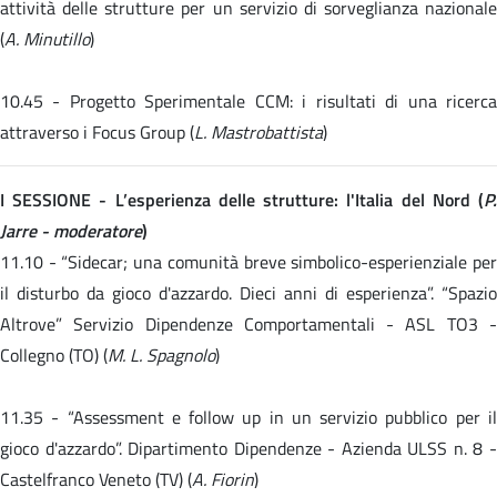
attività delle strutture per un servizio di sorveglianza nazionale
(
A. Minutillo
)
10.45 -
Progetto Sperimentale CCM: i risultati di una ricerc
attraverso i Focus Group (
L. Mastrobattista
)
I SESSIONE - L’esperienza delle strutture: l'Italia del Nord (
P.
Jarre - moderatore
)
11.10 -
“Sidecar; una comunità breve simbolico-esperienziale pe
il disturbo da gioco d'azzardo. Dieci anni di esperienza”. “Spazio
Altrove” Servizio Dipendenze Comportamentali - ASL TO3 -
Collegno (TO) (
M. L. Spagnolo
)
11.35 -
“Assessment e follow up in un servizio pubblico per i
gioco d'azzardo”. Dipartimento Dipendenze - Azienda ULSS n. 8 -
Castelfranco Veneto (TV) (
A. Fiorin
)