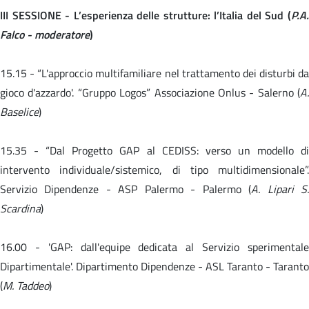
III SESSIONE - L’esperienza delle strutture: l’Italia del Sud (
P.A.
Falco - moderatore
)
15.15 -
“L'approccio multifamiliare nel trattamento dei disturbi da
gioco d'azzardo'. “Gruppo Logos” Associazione Onlus - Salerno (
A.
Baselice
)
15.35 -
“Dal Progetto GAP al CEDISS: verso un modello d
intervento individuale/sistemico, di tipo multidimensionale”.
Servizio Dipendenze - ASP Palermo - Palermo (
A. Lipari S
Scardina
)
16.00 -
'GAP: dall'equipe dedicata al Servizio sperimental
Dipartimentale'. Dipartimento Dipendenze - ASL Taranto - Taranto
(
M. Taddeo
)