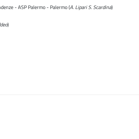
endenze - ASP Palermo - Palermo (
A. Lipari S. Scardina
)
ddeo
)