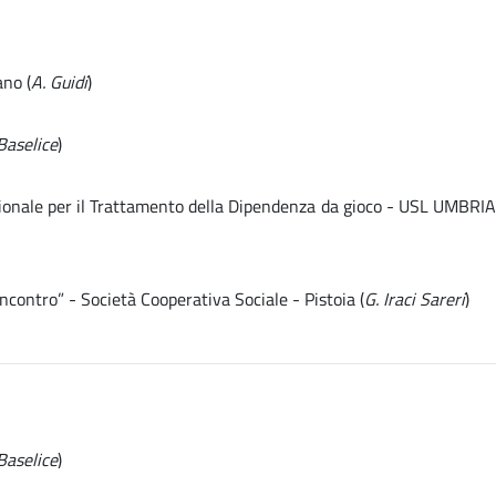
ano (
A. Guidi
)
Baselice
)
egionale per il Trattamento della Dipendenza da gioco - USL UMBRIA
contro” - Società Cooperativa Sociale - Pistoia (
G. Iraci Sareri
)
Baselice
)