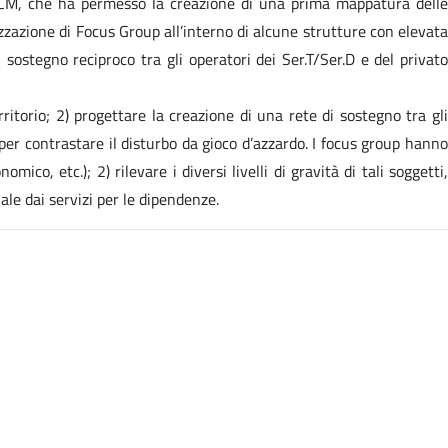
- CCM, che ha permesso la creazione di una prima mappatura delle
izzazione di Focus Group all’interno di alcune strutture con elevata
sostegno reciproco tra gli operatori dei Ser.T/Ser.D e del privato
ritorio; 2) progettare la creazione di una rete di sostegno tra gli
 per contrastare il disturbo da gioco d’azzardo. I focus group hanno
mico, etc.); 2) rilevare i diversi livelli di gravità di tali soggetti,
ale dai servizi per le dipendenze.