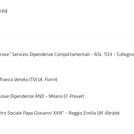
illo
)
 Altrove” Servizio Dipendenze Comportamentali - ASL TO3 - Collegn
franco Veneto (TV) (
A. Fiorin
)
 Nuove Dipendenze AND - Milano (
F. Prever
)
tro Sociale Papa Giovanni XXIII” - Reggio Emilia (
M. Abrate
)