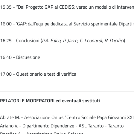
15.35 -
“Dal Progetto GAP al CEDISS: verso un modello di interven
16.00 -
'GAP: dall'equipe dedicata al Servizio sperimentale Dipart
16.25 - Conclusioni (
P.A. Falco, P. Jarre, C. Leonardi, R. Pacifici
)
16.40 - Discussione
17.00 - Questionario e test di verifica
RELATORI E MODERATORI ed eventuali sostituti
Abrate M. - Associazione Onlus “Centro Sociale Papa Giovanni XXII
Ariano V. - Dipartimento Dipendenze - ASL Taranto - Taranto
Baselice A. - Associazione Onlus, Salerno