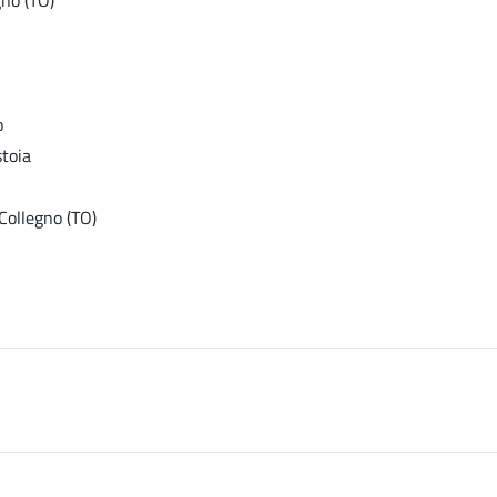
o
stoia
Collegno (TO)