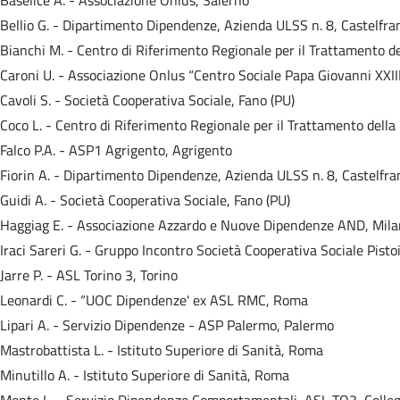
Bellio G. - Dipartimento Dipendenze, Azienda ULSS n. 8, Castelfra
Bianchi M. - Centro di Riferimento Regionale per il Trattamento 
Caroni U. - Associazione Onlus “Centro Sociale Papa Giovanni XXIII
Cavoli S. - Società Cooperativa Sociale, Fano (PU)
Coco L. - Centro di Riferimento Regionale per il Trattamento dell
Falco P.A. - ASP1 Agrigento, Agrigento
Fiorin A. - Dipartimento Dipendenze, Azienda ULSS n. 8, Castelfra
Guidi A. - Società Cooperativa Sociale, Fano (PU)
Haggiag E. - Associazione Azzardo e Nuove Dipendenze AND, Mil
Iraci Sareri G. - Gruppo Incontro Società Cooperativa Sociale Pistoi
Jarre P. - ASL Torino 3, Torino
Leonardi C. - “UOC Dipendenze' ex ASL RMC, Roma
Lipari A. - Servizio Dipendenze - ASP Palermo, Palermo
Mastrobattista L. - Istituto Superiore di Sanità, Roma
Minutillo A. - Istituto Superiore di Sanità, Roma
Monte L. - Servizio Dipendenze Comportamentali, ASL TO3, Colleg