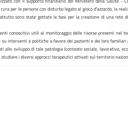
alizzato con il supporto finanziario del Ministero della Salute 
 cura per le persone con disturbo legato al gioco d’azzardo, la real
ttutto sono state gettate le basi per la creazione di una rete di 
ti conoscitivi utili al monitoraggio delle risorse presenti nel ter
su interventi e politiche a favore dei pazienti e dei loro familiari
ti allo sviluppo di tale patologia (contesto sociale, lavorativo, econo
tudiare i diversi approcci terapeutici attivati sul territorio nazion