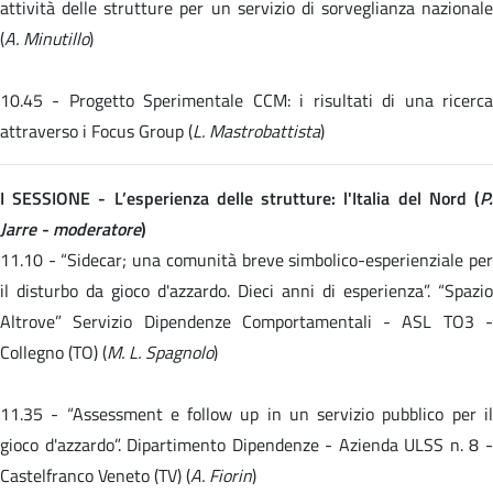
attività delle strutture per un servizio di sorveglianza nazionale
(
A. Minutillo
)
10.45 -
Progetto Sperimentale CCM: i risultati di una ricerc
attraverso i Focus Group (
L. Mastrobattista
)
I SESSIONE - L’esperienza delle strutture: l'Italia del Nord (
P.
Jarre - moderatore
)
11.10 -
“Sidecar; una comunità breve simbolico-esperienziale pe
il disturbo da gioco d'azzardo. Dieci anni di esperienza”. “Spazio
Altrove” Servizio Dipendenze Comportamentali - ASL TO3 -
Collegno (TO) (
M. L. Spagnolo
)
11.35 -
“Assessment e follow up in un servizio pubblico per i
gioco d'azzardo”. Dipartimento Dipendenze - Azienda ULSS n. 8 -
Castelfranco Veneto (TV) (
A. Fiorin
)