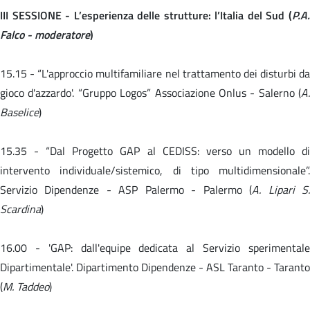
III SESSIONE - L’esperienza delle strutture: l’Italia del Sud (
P.A.
Falco - moderatore
)
15.15 -
“L'approccio multifamiliare nel trattamento dei disturbi da
gioco d'azzardo'. “Gruppo Logos” Associazione Onlus - Salerno (
A.
Baselice
)
15.35 -
“Dal Progetto GAP al CEDISS: verso un modello d
intervento individuale/sistemico, di tipo multidimensionale”.
Servizio Dipendenze - ASP Palermo - Palermo (
A. Lipari S
Scardina
)
16.00 -
'GAP: dall'equipe dedicata al Servizio sperimental
Dipartimentale'. Dipartimento Dipendenze - ASL Taranto - Taranto
(
M. Taddeo
)