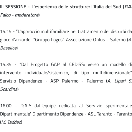
III SESSIONE - L’esperienza delle strutture: l’Italia del Sud (
P.A.
Falco - moderatore
)
15.15 -
“L'approccio multifamiliare nel trattamento dei disturbi da
gioco d'azzardo'. “Gruppo Logos” Associazione Onlus - Salerno (
A.
Baselice
)
15.35 -
“Dal Progetto GAP al CEDISS: verso un modello d
intervento individuale/sistemico, di tipo multidimensionale”.
Servizio Dipendenze - ASP Palermo - Palermo (
A. Lipari S
Scardina
)
16.00 -
'GAP: dall'equipe dedicata al Servizio sperimental
Dipartimentale'. Dipartimento Dipendenze - ASL Taranto - Taranto
(
M. Taddeo
)