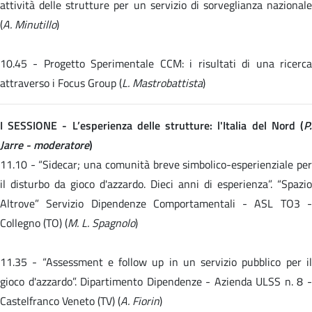
attività delle strutture per un servizio di sorveglianza nazionale
(
A. Minutillo
)
10.45 -
Progetto Sperimentale CCM: i risultati di una ricerc
attraverso i Focus Group (
L. Mastrobattista
)
I SESSIONE - L’esperienza delle strutture: l'Italia del Nord (
P.
Jarre - moderatore
)
11.10 -
“Sidecar; una comunità breve simbolico-esperienziale pe
il disturbo da gioco d'azzardo. Dieci anni di esperienza”. “Spazio
Altrove” Servizio Dipendenze Comportamentali - ASL TO3 -
Collegno (TO) (
M. L. Spagnolo
)
11.35 -
“Assessment e follow up in un servizio pubblico per i
gioco d'azzardo”. Dipartimento Dipendenze - Azienda ULSS n. 8 -
Castelfranco Veneto (TV) (
A. Fiorin
)