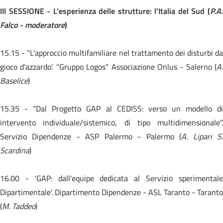
III SESSIONE - L’esperienza delle strutture: l’Italia del Sud (
P.A.
Falco - moderatore
)
15.15 -
“L'approccio multifamiliare nel trattamento dei disturbi da
gioco d'azzardo'. “Gruppo Logos” Associazione Onlus - Salerno (
A.
Baselice
)
15.35 -
“Dal Progetto GAP al CEDISS: verso un modello d
intervento individuale/sistemico, di tipo multidimensionale”.
Servizio Dipendenze - ASP Palermo - Palermo (
A. Lipari S
Scardina
)
16.00 -
'GAP: dall'equipe dedicata al Servizio sperimental
Dipartimentale'. Dipartimento Dipendenze - ASL Taranto - Taranto
(
M. Taddeo
)