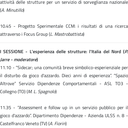
attività delle strutture per un servizio di sorveglianza nazionale
(
A. Minutillo
)
10.45 -
Progetto Sperimentale CCM: i risultati di una ricerc
attraverso i Focus Group (
L. Mastrobattista
)
I SESSIONE - L’esperienza delle strutture: l'Italia del Nord (
P.
Jarre - moderatore
)
11.10 -
“Sidecar; una comunità breve simbolico-esperienziale pe
il disturbo da gioco d'azzardo. Dieci anni di esperienza”. “Spazio
Altrove” Servizio Dipendenze Comportamentali - ASL TO3 -
Collegno (TO) (
M. L. Spagnolo
)
11.35 -
“Assessment e follow up in un servizio pubblico per i
gioco d'azzardo”. Dipartimento Dipendenze - Azienda ULSS n. 8 -
Castelfranco Veneto (TV) (
A. Fiorin
)