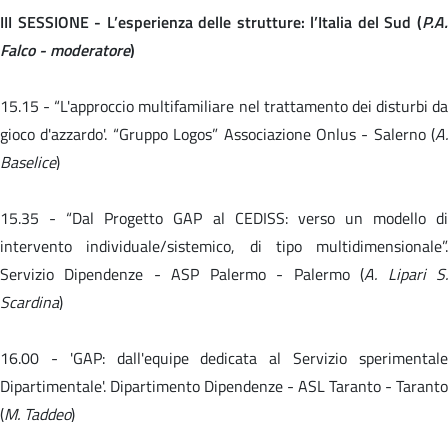
III SESSIONE - L’esperienza delle strutture: l’Italia del Sud (
P.A.
Falco - moderatore
)
15.15 -
“L'approccio multifamiliare nel trattamento dei disturbi da
gioco d'azzardo'. “Gruppo Logos” Associazione Onlus - Salerno (
A.
Baselice
)
15.35 -
“Dal Progetto GAP al CEDISS: verso un modello d
intervento individuale/sistemico, di tipo multidimensionale”.
Servizio Dipendenze - ASP Palermo - Palermo (
A. Lipari S
Scardina
)
16.00 -
'GAP: dall'equipe dedicata al Servizio sperimental
Dipartimentale'. Dipartimento Dipendenze - ASL Taranto - Taranto
(
M. Taddeo
)