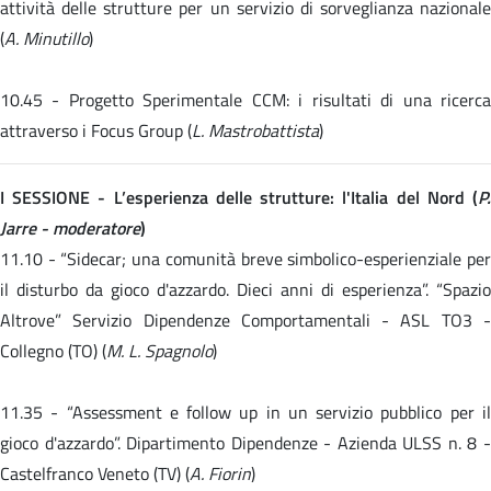
attività delle strutture per un servizio di sorveglianza nazionale
(
A. Minutillo
)
10.45 -
Progetto Sperimentale CCM: i risultati di una ricerc
attraverso i Focus Group (
L. Mastrobattista
)
I SESSIONE - L’esperienza delle strutture: l'Italia del Nord (
P.
Jarre - moderatore
)
11.10 -
“Sidecar; una comunità breve simbolico-esperienziale pe
il disturbo da gioco d'azzardo. Dieci anni di esperienza”. “Spazio
Altrove” Servizio Dipendenze Comportamentali - ASL TO3 -
Collegno (TO) (
M. L. Spagnolo
)
11.35 -
“Assessment e follow up in un servizio pubblico per i
gioco d'azzardo”. Dipartimento Dipendenze - Azienda ULSS n. 8 -
Castelfranco Veneto (TV) (
A. Fiorin
)