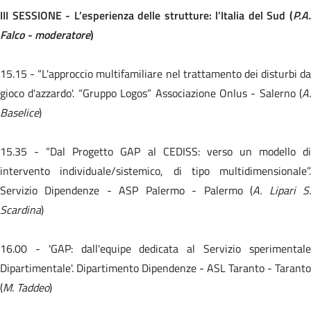
III SESSIONE - L’esperienza delle strutture: l’Italia del Sud (
P.A.
Falco - moderatore
)
15.15 -
“L'approccio multifamiliare nel trattamento dei disturbi da
gioco d'azzardo'. “Gruppo Logos” Associazione Onlus - Salerno (
A.
Baselice
)
15.35 -
“Dal Progetto GAP al CEDISS: verso un modello d
intervento individuale/sistemico, di tipo multidimensionale”.
Servizio Dipendenze - ASP Palermo - Palermo (
A. Lipari S
Scardina
)
16.00 -
'GAP: dall'equipe dedicata al Servizio sperimental
Dipartimentale'. Dipartimento Dipendenze - ASL Taranto - Taranto
(
M. Taddeo
)