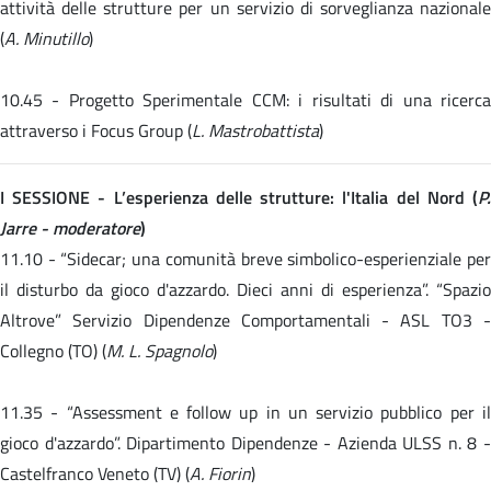
attività delle strutture per un servizio di sorveglianza nazionale
(
A. Minutillo
)
10.45 -
Progetto Sperimentale CCM: i risultati di una ricerc
attraverso i Focus Group (
L. Mastrobattista
)
I SESSIONE - L’esperienza delle strutture: l'Italia del Nord (
P.
Jarre - moderatore
)
11.10 -
“Sidecar; una comunità breve simbolico-esperienziale pe
il disturbo da gioco d'azzardo. Dieci anni di esperienza”. “Spazio
Altrove” Servizio Dipendenze Comportamentali - ASL TO3 -
Collegno (TO) (
M. L. Spagnolo
)
11.35 -
“Assessment e follow up in un servizio pubblico per i
gioco d'azzardo”. Dipartimento Dipendenze - Azienda ULSS n. 8 -
Castelfranco Veneto (TV) (
A. Fiorin
)