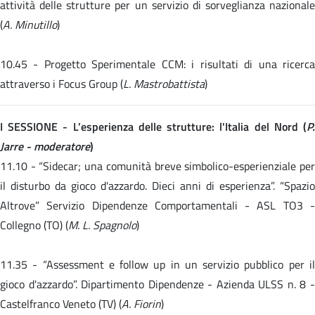
attività delle strutture per un servizio di sorveglianza nazionale
(
A. Minutillo
)
10.45 -
Progetto Sperimentale CCM: i risultati di una ricerc
attraverso i Focus Group (
L. Mastrobattista
)
I SESSIONE - L’esperienza delle strutture: l'Italia del Nord (
P.
Jarre - moderatore
)
11.10 -
“Sidecar; una comunità breve simbolico-esperienziale pe
il disturbo da gioco d'azzardo. Dieci anni di esperienza”. “Spazio
Altrove” Servizio Dipendenze Comportamentali - ASL TO3 -
Collegno (TO) (
M. L. Spagnolo
)
11.35 -
“Assessment e follow up in un servizio pubblico per i
gioco d'azzardo”. Dipartimento Dipendenze - Azienda ULSS n. 8 -
Castelfranco Veneto (TV) (
A. Fiorin
)