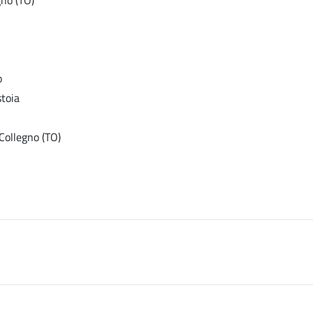
o
stoia
Collegno (TO)