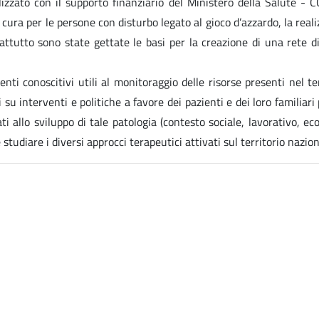
alizzato con il supporto finanziario del Ministero della Salute 
 cura per le persone con disturbo legato al gioco d’azzardo, la real
ttutto sono state gettate le basi per la creazione di una rete di 
ti conoscitivi utili al monitoraggio delle risorse presenti nel ter
su interventi e politiche a favore dei pazienti e dei loro familiari
ti allo sviluppo di tale patologia (contesto sociale, lavorativo, econo
tudiare i diversi approcci terapeutici attivati sul territorio nazion