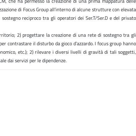
- CCM, che ha permesso la creazione di una prima mappatura delle
izzazione di Focus Group all’interno di alcune strutture con elevata
sostegno reciproco tra gli operatori dei Ser.T/Ser.D e del privato
ritorio; 2) progettare la creazione di una rete di sostegno tra gli
 per contrastare il disturbo da gioco d’azzardo. I focus group hanno
mico, etc.); 2) rilevare i diversi livelli di gravità di tali soggetti,
ale dai servizi per le dipendenze.