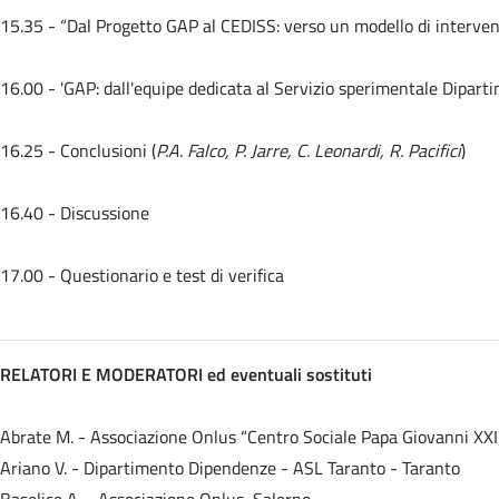
15.35 -
“Dal Progetto GAP al CEDISS: verso un modello di interven
16.00 -
'GAP: dall'equipe dedicata al Servizio sperimentale Dipart
16.25 - Conclusioni (
P.A. Falco, P. Jarre, C. Leonardi, R. Pacifici
)
16.40 - Discussione
17.00 - Questionario e test di verifica
RELATORI E MODERATORI ed eventuali sostituti
Abrate M. - Associazione Onlus “Centro Sociale Papa Giovanni XXII
Ariano V. - Dipartimento Dipendenze - ASL Taranto - Taranto
Baselice A. - Associazione Onlus, Salerno