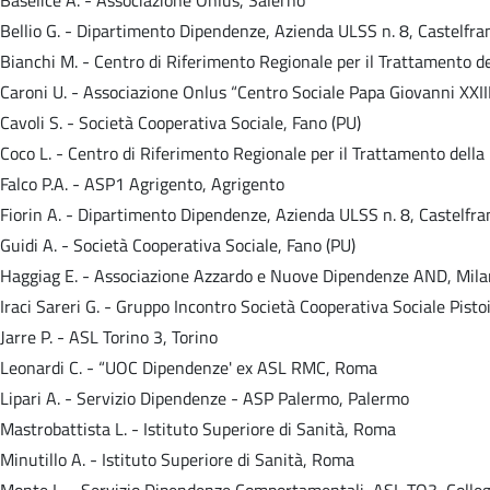
Bellio G. - Dipartimento Dipendenze, Azienda ULSS n. 8, Castelfra
Bianchi M. - Centro di Riferimento Regionale per il Trattamento 
Caroni U. - Associazione Onlus “Centro Sociale Papa Giovanni XXIII
Cavoli S. - Società Cooperativa Sociale, Fano (PU)
Coco L. - Centro di Riferimento Regionale per il Trattamento dell
Falco P.A. - ASP1 Agrigento, Agrigento
Fiorin A. - Dipartimento Dipendenze, Azienda ULSS n. 8, Castelfra
Guidi A. - Società Cooperativa Sociale, Fano (PU)
Haggiag E. - Associazione Azzardo e Nuove Dipendenze AND, Mil
Iraci Sareri G. - Gruppo Incontro Società Cooperativa Sociale Pistoi
Jarre P. - ASL Torino 3, Torino
Leonardi C. - “UOC Dipendenze' ex ASL RMC, Roma
Lipari A. - Servizio Dipendenze - ASP Palermo, Palermo
Mastrobattista L. - Istituto Superiore di Sanità, Roma
Minutillo A. - Istituto Superiore di Sanità, Roma
Monte L. - Servizio Dipendenze Comportamentali, ASL TO3, Colleg