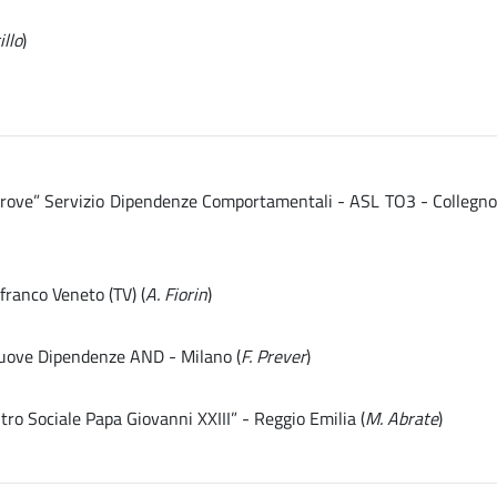
illo
)
 Altrove” Servizio Dipendenze Comportamentali - ASL TO3 - Collegn
franco Veneto (TV) (
A. Fiorin
)
 Nuove Dipendenze AND - Milano (
F. Prever
)
tro Sociale Papa Giovanni XXIII” - Reggio Emilia (
M. Abrate
)