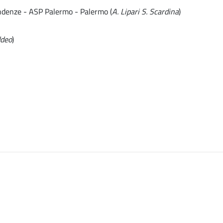
endenze - ASP Palermo - Palermo (
A. Lipari S. Scardina
)
ddeo
)