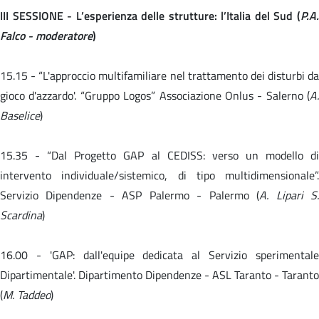
III SESSIONE - L’esperienza delle strutture: l’Italia del Sud (
P.A.
Falco - moderatore
)
15.15 -
“L'approccio multifamiliare nel trattamento dei disturbi da
gioco d'azzardo'. “Gruppo Logos” Associazione Onlus - Salerno (
A.
Baselice
)
15.35 -
“Dal Progetto GAP al CEDISS: verso un modello d
intervento individuale/sistemico, di tipo multidimensionale”.
Servizio Dipendenze - ASP Palermo - Palermo (
A. Lipari S
Scardina
)
16.00 -
'GAP: dall'equipe dedicata al Servizio sperimental
Dipartimentale'. Dipartimento Dipendenze - ASL Taranto - Taranto
(
M. Taddeo
)