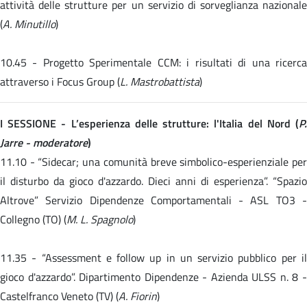
attività delle strutture per un servizio di sorveglianza nazionale
(
A. Minutillo
)
10.45 -
Progetto Sperimentale CCM: i risultati di una ricerc
attraverso i Focus Group (
L. Mastrobattista
)
I SESSIONE - L’esperienza delle strutture: l'Italia del Nord (
P.
Jarre - moderatore
)
11.10 -
“Sidecar; una comunità breve simbolico-esperienziale pe
il disturbo da gioco d'azzardo. Dieci anni di esperienza”. “Spazio
Altrove” Servizio Dipendenze Comportamentali - ASL TO3 -
Collegno (TO) (
M. L. Spagnolo
)
11.35 -
“Assessment e follow up in un servizio pubblico per i
gioco d'azzardo”. Dipartimento Dipendenze - Azienda ULSS n. 8 -
Castelfranco Veneto (TV) (
A. Fiorin
)