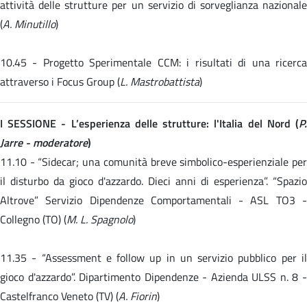
attività delle strutture per un servizio di sorveglianza nazionale
(
A. Minutillo
)
10.45 -
Progetto Sperimentale CCM: i risultati di una ricerc
attraverso i Focus Group (
L. Mastrobattista
)
I SESSIONE - L’esperienza delle strutture: l'Italia del Nord (
P.
Jarre - moderatore
)
11.10 -
“Sidecar; una comunità breve simbolico-esperienziale pe
il disturbo da gioco d'azzardo. Dieci anni di esperienza”. “Spazio
Altrove” Servizio Dipendenze Comportamentali - ASL TO3 -
Collegno (TO) (
M. L. Spagnolo
)
11.35 -
“Assessment e follow up in un servizio pubblico per i
gioco d'azzardo”. Dipartimento Dipendenze - Azienda ULSS n. 8 -
Castelfranco Veneto (TV) (
A. Fiorin
)