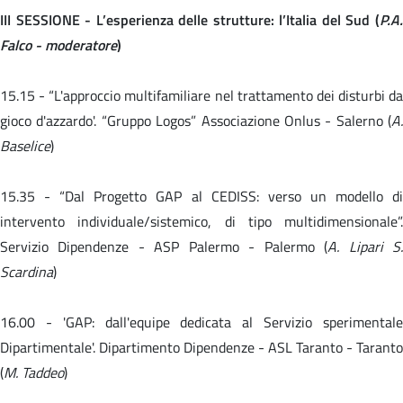
III SESSIONE - L’esperienza delle strutture: l’Italia del Sud (
P.A.
Falco - moderatore
)
15.15 -
“L'approccio multifamiliare nel trattamento dei disturbi da
gioco d'azzardo'. “Gruppo Logos” Associazione Onlus - Salerno (
A.
Baselice
)
15.35 -
“Dal Progetto GAP al CEDISS: verso un modello d
intervento individuale/sistemico, di tipo multidimensionale”.
Servizio Dipendenze - ASP Palermo - Palermo (
A. Lipari S
Scardina
)
16.00 -
'GAP: dall'equipe dedicata al Servizio sperimental
Dipartimentale'. Dipartimento Dipendenze - ASL Taranto - Taranto
(
M. Taddeo
)