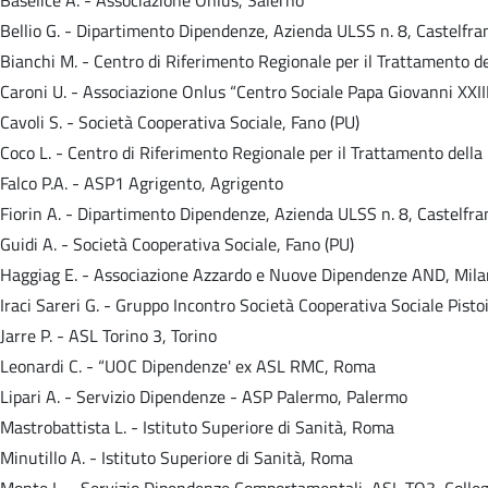
Bellio G. - Dipartimento Dipendenze, Azienda ULSS n. 8, Castelfra
Bianchi M. - Centro di Riferimento Regionale per il Trattamento 
Caroni U. - Associazione Onlus “Centro Sociale Papa Giovanni XXIII
Cavoli S. - Società Cooperativa Sociale, Fano (PU)
Coco L. - Centro di Riferimento Regionale per il Trattamento dell
Falco P.A. - ASP1 Agrigento, Agrigento
Fiorin A. - Dipartimento Dipendenze, Azienda ULSS n. 8, Castelfra
Guidi A. - Società Cooperativa Sociale, Fano (PU)
Haggiag E. - Associazione Azzardo e Nuove Dipendenze AND, Mil
Iraci Sareri G. - Gruppo Incontro Società Cooperativa Sociale Pistoi
Jarre P. - ASL Torino 3, Torino
Leonardi C. - “UOC Dipendenze' ex ASL RMC, Roma
Lipari A. - Servizio Dipendenze - ASP Palermo, Palermo
Mastrobattista L. - Istituto Superiore di Sanità, Roma
Minutillo A. - Istituto Superiore di Sanità, Roma
Monte L. - Servizio Dipendenze Comportamentali, ASL TO3, Colleg