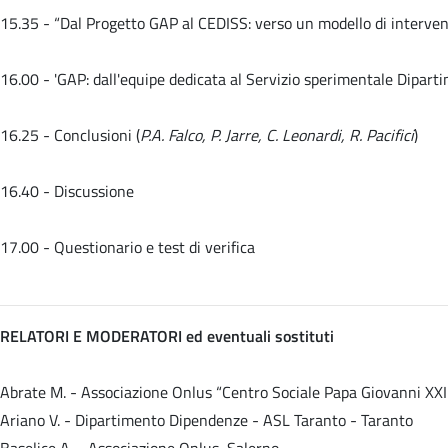
15.35 -
“Dal Progetto GAP al CEDISS: verso un modello di interven
16.00 -
'GAP: dall'equipe dedicata al Servizio sperimentale Dipart
16.25 - Conclusioni (
P.A. Falco, P. Jarre, C. Leonardi, R. Pacifici
)
16.40 - Discussione
17.00 - Questionario e test di verifica
RELATORI E MODERATORI ed eventuali sostituti
Abrate M. - Associazione Onlus “Centro Sociale Papa Giovanni XXII
Ariano V. - Dipartimento Dipendenze - ASL Taranto - Taranto
Baselice A. - Associazione Onlus, Salerno