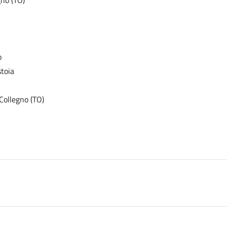
o
stoia
Collegno (TO)