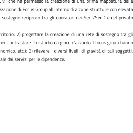
- CCM, che ha permesso la creazione di una prima mappatura delle
izzazione di Focus Group all’interno di alcune strutture con elevata
sostegno reciproco tra gli operatori dei Ser.T/Ser.D e del privato
ritorio; 2) progettare la creazione di una rete di sostegno tra gli
 per contrastare il disturbo da gioco d’azzardo. I focus group hanno
mico, etc.); 2) rilevare i diversi livelli di gravità di tali soggetti,
ale dai servizi per le dipendenze.