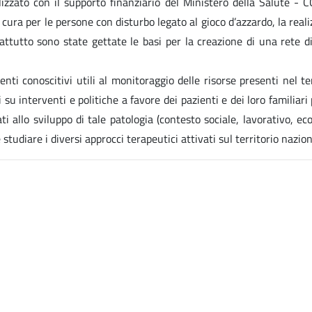
alizzato con il supporto finanziario del Ministero della Salute 
 cura per le persone con disturbo legato al gioco d’azzardo, la real
ttutto sono state gettate le basi per la creazione di una rete di 
ti conoscitivi utili al monitoraggio delle risorse presenti nel ter
su interventi e politiche a favore dei pazienti e dei loro familiari
ti allo sviluppo di tale patologia (contesto sociale, lavorativo, econo
tudiare i diversi approcci terapeutici attivati sul territorio nazion