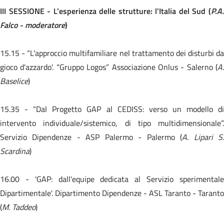
III SESSIONE - L’esperienza delle strutture: l’Italia del Sud (
P.A.
Falco - moderatore
)
15.15 -
“L'approccio multifamiliare nel trattamento dei disturbi da
gioco d'azzardo'. “Gruppo Logos” Associazione Onlus - Salerno (
A.
Baselice
)
15.35 -
“Dal Progetto GAP al CEDISS: verso un modello d
intervento individuale/sistemico, di tipo multidimensionale”.
Servizio Dipendenze - ASP Palermo - Palermo (
A. Lipari S
Scardina
)
16.00 -
'GAP: dall'equipe dedicata al Servizio sperimental
Dipartimentale'. Dipartimento Dipendenze - ASL Taranto - Taranto
(
M. Taddeo
)