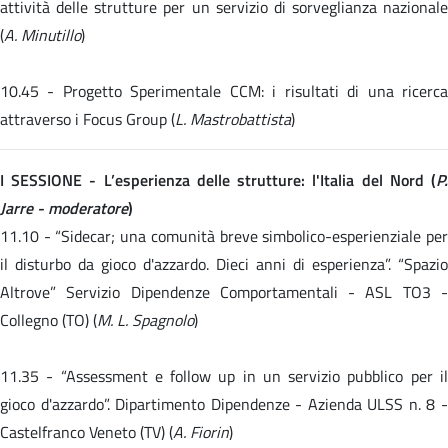
attività delle strutture per un servizio di sorveglianza nazionale
(
A. Minutillo
)
10.45 -
Progetto Sperimentale CCM: i risultati di una ricerc
attraverso i Focus Group (
L. Mastrobattista
)
I SESSIONE - L’esperienza delle strutture: l'Italia del Nord (
P.
Jarre - moderatore
)
11.10 -
“Sidecar; una comunità breve simbolico-esperienziale pe
il disturbo da gioco d'azzardo. Dieci anni di esperienza”. “Spazio
Altrove” Servizio Dipendenze Comportamentali - ASL TO3 -
Collegno (TO) (
M. L. Spagnolo
)
11.35 -
“Assessment e follow up in un servizio pubblico per i
gioco d'azzardo”. Dipartimento Dipendenze - Azienda ULSS n. 8 -
Castelfranco Veneto (TV) (
A. Fiorin
)