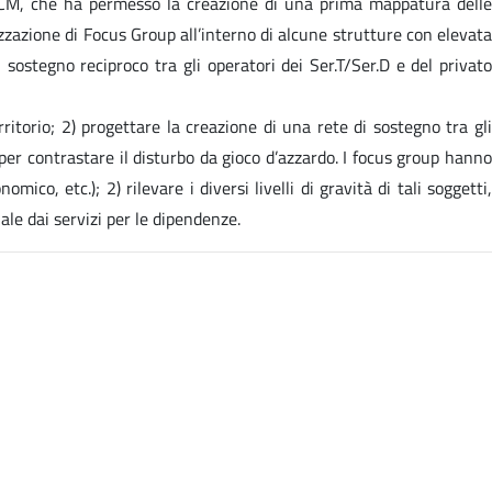
- CCM, che ha permesso la creazione di una prima mappatura delle
izzazione di Focus Group all’interno di alcune strutture con elevata
sostegno reciproco tra gli operatori dei Ser.T/Ser.D e del privato
ritorio; 2) progettare la creazione di una rete di sostegno tra gli
 per contrastare il disturbo da gioco d’azzardo. I focus group hanno
mico, etc.); 2) rilevare i diversi livelli di gravità di tali soggetti,
ale dai servizi per le dipendenze.