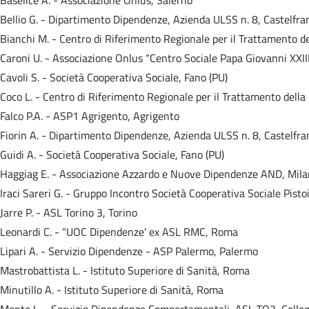
Bellio G. - Dipartimento Dipendenze, Azienda ULSS n. 8, Castelfra
Bianchi M. - Centro di Riferimento Regionale per il Trattamento 
Caroni U. - Associazione Onlus “Centro Sociale Papa Giovanni XXIII
Cavoli S. - Società Cooperativa Sociale, Fano (PU)
Coco L. - Centro di Riferimento Regionale per il Trattamento dell
Falco P.A. - ASP1 Agrigento, Agrigento
Fiorin A. - Dipartimento Dipendenze, Azienda ULSS n. 8, Castelfra
Guidi A. - Società Cooperativa Sociale, Fano (PU)
Haggiag E. - Associazione Azzardo e Nuove Dipendenze AND, Mil
Iraci Sareri G. - Gruppo Incontro Società Cooperativa Sociale Pistoi
Jarre P. - ASL Torino 3, Torino
Leonardi C. - “UOC Dipendenze' ex ASL RMC, Roma
Lipari A. - Servizio Dipendenze - ASP Palermo, Palermo
Mastrobattista L. - Istituto Superiore di Sanità, Roma
Minutillo A. - Istituto Superiore di Sanità, Roma
Monte L. - Servizio Dipendenze Comportamentali, ASL TO3, Colleg