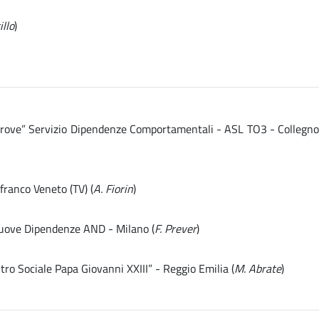
illo
)
 Altrove” Servizio Dipendenze Comportamentali - ASL TO3 - Collegn
franco Veneto (TV) (
A. Fiorin
)
 Nuove Dipendenze AND - Milano (
F. Prever
)
tro Sociale Papa Giovanni XXIII” - Reggio Emilia (
M. Abrate
)