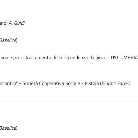
ano (
A. Guidi
)
Baselice
)
egionale per il Trattamento della Dipendenza da gioco - USL UMBRIA
contro” - Società Cooperativa Sociale - Pistoia (
G. Iraci Sareri
)
Baselice
)