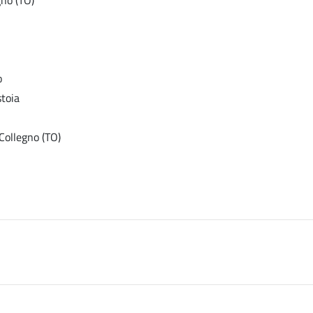
o
stoia
Collegno (TO)