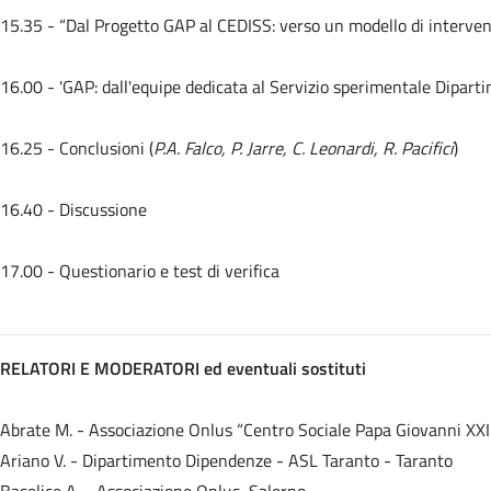
15.35 -
“Dal Progetto GAP al CEDISS: verso un modello di interven
16.00 -
'GAP: dall'equipe dedicata al Servizio sperimentale Dipart
16.25 - Conclusioni (
P.A. Falco, P. Jarre, C. Leonardi, R. Pacifici
)
16.40 - Discussione
17.00 - Questionario e test di verifica
RELATORI E MODERATORI ed eventuali sostituti
Abrate M. - Associazione Onlus “Centro Sociale Papa Giovanni XXII
Ariano V. - Dipartimento Dipendenze - ASL Taranto - Taranto
Baselice A. - Associazione Onlus, Salerno