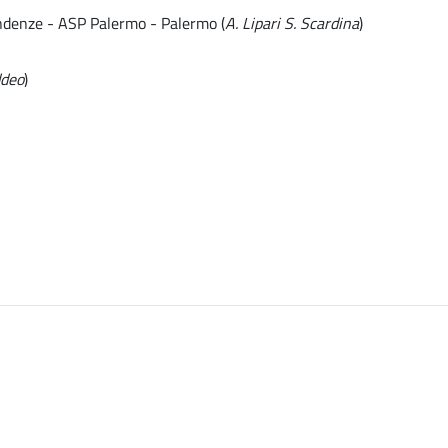
endenze - ASP Palermo - Palermo (
A. Lipari S. Scardina
)
ddeo
)