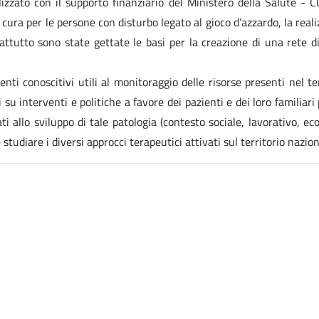
alizzato con il supporto finanziario del Ministero della Salute 
 cura per le persone con disturbo legato al gioco d’azzardo, la real
ttutto sono state gettate le basi per la creazione di una rete di 
ti conoscitivi utili al monitoraggio delle risorse presenti nel ter
su interventi e politiche a favore dei pazienti e dei loro familiari
ti allo sviluppo di tale patologia (contesto sociale, lavorativo, econo
tudiare i diversi approcci terapeutici attivati sul territorio nazion