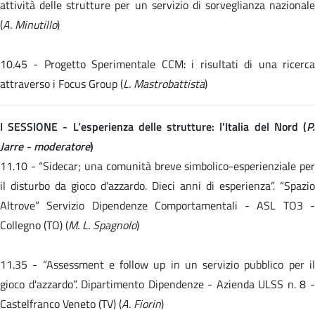
attività delle strutture per un servizio di sorveglianza nazionale
(
A. Minutillo
)
10.45 -
Progetto Sperimentale CCM: i risultati di una ricerc
attraverso i Focus Group (
L. Mastrobattista
)
I SESSIONE - L’esperienza delle strutture: l'Italia del Nord (
P.
Jarre - moderatore
)
11.10 -
“Sidecar; una comunità breve simbolico-esperienziale pe
il disturbo da gioco d'azzardo. Dieci anni di esperienza”. “Spazio
Altrove” Servizio Dipendenze Comportamentali - ASL TO3 -
Collegno (TO) (
M. L. Spagnolo
)
11.35 -
“Assessment e follow up in un servizio pubblico per i
gioco d'azzardo”. Dipartimento Dipendenze - Azienda ULSS n. 8 -
Castelfranco Veneto (TV) (
A. Fiorin
)