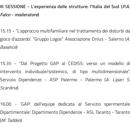
III SESSIONE - L’esperienza delle strutture: l’Italia del Sud (
P.A.
Falco - moderatore
)
15.15 -
“L'approccio multifamiliare nel trattamento dei disturbi da
gioco d'azzardo'. “Gruppo Logos” Associazione Onlus - Salerno (
A.
Baselice
)
15.35 -
“Dal Progetto GAP al CEDISS: verso un modello d
intervento individuale/sistemico, di tipo multidimensionale”.
Servizio Dipendenze - ASP Palermo - Palermo (
A. Lipari S
Scardina
)
16.00 -
'GAP: dall'equipe dedicata al Servizio sperimental
Dipartimentale'. Dipartimento Dipendenze - ASL Taranto - Taranto
(
M. Taddeo
)