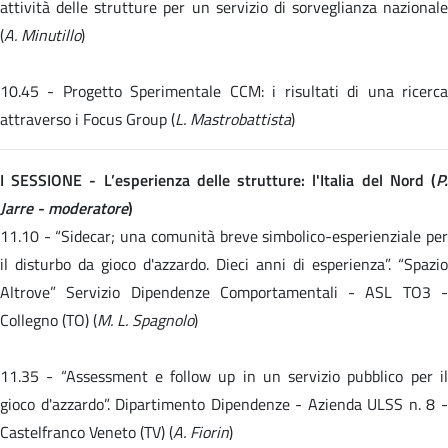
attività delle strutture per un servizio di sorveglianza nazionale
(
A. Minutillo
)
10.45 -
Progetto Sperimentale CCM: i risultati di una ricerc
attraverso i Focus Group (
L. Mastrobattista
)
I SESSIONE - L’esperienza delle strutture: l'Italia del Nord (
P.
Jarre - moderatore
)
11.10 -
“Sidecar; una comunità breve simbolico-esperienziale pe
il disturbo da gioco d'azzardo. Dieci anni di esperienza”. “Spazio
Altrove” Servizio Dipendenze Comportamentali - ASL TO3 -
Collegno (TO) (
M. L. Spagnolo
)
11.35 -
“Assessment e follow up in un servizio pubblico per i
gioco d'azzardo”. Dipartimento Dipendenze - Azienda ULSS n. 8 -
Castelfranco Veneto (TV) (
A. Fiorin
)