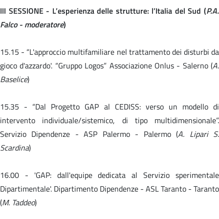
III SESSIONE - L’esperienza delle strutture: l’Italia del Sud (
P.A.
Falco - moderatore
)
15.15 -
“L'approccio multifamiliare nel trattamento dei disturbi da
gioco d'azzardo'. “Gruppo Logos” Associazione Onlus - Salerno (
A.
Baselice
)
15.35 -
“Dal Progetto GAP al CEDISS: verso un modello d
intervento individuale/sistemico, di tipo multidimensionale”.
Servizio Dipendenze - ASP Palermo - Palermo (
A. Lipari S
Scardina
)
16.00 -
'GAP: dall'equipe dedicata al Servizio sperimental
Dipartimentale'. Dipartimento Dipendenze - ASL Taranto - Taranto
(
M. Taddeo
)