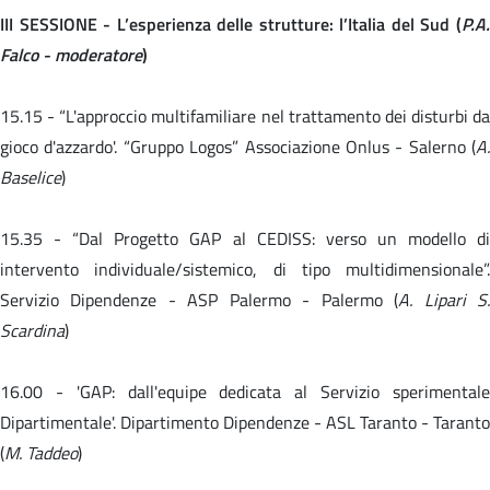
III SESSIONE - L’esperienza delle strutture: l’Italia del Sud (
P.A.
Falco - moderatore
)
15.15 -
“L'approccio multifamiliare nel trattamento dei disturbi da
gioco d'azzardo'. “Gruppo Logos” Associazione Onlus - Salerno (
A.
Baselice
)
15.35 -
“Dal Progetto GAP al CEDISS: verso un modello d
intervento individuale/sistemico, di tipo multidimensionale”.
Servizio Dipendenze - ASP Palermo - Palermo (
A. Lipari S
Scardina
)
16.00 -
'GAP: dall'equipe dedicata al Servizio sperimental
Dipartimentale'. Dipartimento Dipendenze - ASL Taranto - Taranto
(
M. Taddeo
)