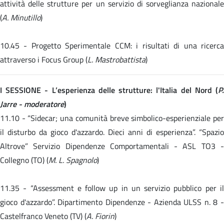
attività delle strutture per un servizio di sorveglianza nazionale
(
A. Minutillo
)
10.45 -
Progetto Sperimentale CCM: i risultati di una ricerc
attraverso i Focus Group (
L. Mastrobattista
)
I SESSIONE - L’esperienza delle strutture: l'Italia del Nord (
P.
Jarre - moderatore
)
11.10 -
“Sidecar; una comunità breve simbolico-esperienziale pe
il disturbo da gioco d'azzardo. Dieci anni di esperienza”. “Spazio
Altrove” Servizio Dipendenze Comportamentali - ASL TO3 -
Collegno (TO) (
M. L. Spagnolo
)
11.35 -
“Assessment e follow up in un servizio pubblico per i
gioco d'azzardo”. Dipartimento Dipendenze - Azienda ULSS n. 8 -
Castelfranco Veneto (TV) (
A. Fiorin
)