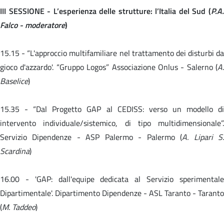
III SESSIONE - L’esperienza delle strutture: l’Italia del Sud (
P.A.
Falco - moderatore
)
15.15 -
“L'approccio multifamiliare nel trattamento dei disturbi da
gioco d'azzardo'. “Gruppo Logos” Associazione Onlus - Salerno (
A.
Baselice
)
15.35 -
“Dal Progetto GAP al CEDISS: verso un modello d
intervento individuale/sistemico, di tipo multidimensionale”.
Servizio Dipendenze - ASP Palermo - Palermo (
A. Lipari S
Scardina
)
16.00 -
'GAP: dall'equipe dedicata al Servizio sperimental
Dipartimentale'. Dipartimento Dipendenze - ASL Taranto - Taranto
(
M. Taddeo
)