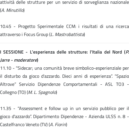
attività delle strutture per un servizio di sorveglianza nazionale
(
A. Minutillo
)
10.45 -
Progetto Sperimentale CCM: i risultati di una ricerc
attraverso i Focus Group (
L. Mastrobattista
)
I SESSIONE - L’esperienza delle strutture: l'Italia del Nord (
P.
Jarre - moderatore
)
11.10 -
“Sidecar; una comunità breve simbolico-esperienziale pe
il disturbo da gioco d'azzardo. Dieci anni di esperienza”. “Spazio
Altrove” Servizio Dipendenze Comportamentali - ASL TO3 -
Collegno (TO) (
M. L. Spagnolo
)
11.35 -
“Assessment e follow up in un servizio pubblico per i
gioco d'azzardo”. Dipartimento Dipendenze - Azienda ULSS n. 8 -
Castelfranco Veneto (TV) (
A. Fiorin
)