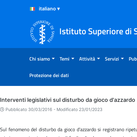
Salta al Contenuto
Salta al Footer
Istituto Superiore di 
Chi siamo
Temi
Attività
Servizi
Pub
Protezione dei dati
Archivio
Interventi legislativi sul disturbo da gioco d'azzardo
Pubblicato 30/03/2016 -
Modificato 23/01/2023
Sul fenomeno del disturbo da gioco d’azzardo si registrano ripetuti