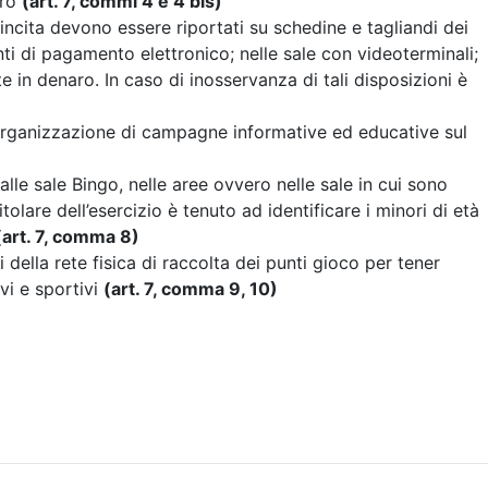
uro
(art. 7, commi 4 e 4 bis)
vincita devono essere riportati su schedine e tagliandi dei
ti di pagamento elettronico; nelle sale con videoterminali;
te in denaro. In caso di inosservanza di tali disposizioni è
ell’organizzazione di campagne informative ed educative sul
 alle sale Bingo, nelle aree ovvero nelle sale in cui sono
itolare dell’esercizio è tenuto ad identificare i minori di età
(art. 7, comma 8)
 della rete fisica di raccolta dei punti gioco per tener
ivi e sportivi
(art. 7, comma 9, 10)