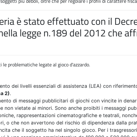
ggetti più deboli, oltre che per regolare i profili di carattere fisca
ria è stato effettuato con il
Decre
nella
legge n.189 del 2012 che aff
i le problematiche legate al gioco d'azzardo.
ento dei livelli essenziali di assistenza (LEA) con riferiment
ma 2)
.
imento di messaggi pubblicitari di giochi con vincite in dena
 non vietate ai minori. Sono anche proibiti i messaggi pubblic
foniche, rappresentazioni cinematografiche e teatrali, nonché
ri, o che non avvertono del rischio di dipendenza dalla pra
ncita che il soggetto ha nel singolo gioco. Per i trasgressor