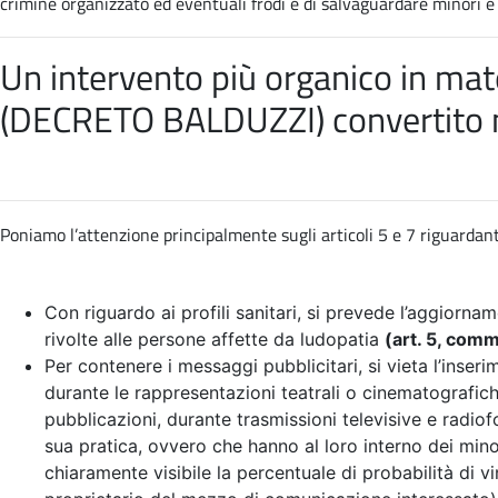
crimine organizzato ed eventuali frodi e di salvaguardare minori e so
Un intervento più organico in mate
(DECRETO BALDUZZI) convertito 
Poniamo l’attenzione principalmente sugli articoli 5 e 7 riguardant
Con riguardo ai profili sanitari, si prevede l’aggiornam
rivolte alle persone affette da ludopatia
(art. 5, com
Per contenere i messaggi pubblicitari, si vieta l’inser
durante le rappresentazioni teatrali o cinematografiche
pubblicazioni, durante trasmissioni televisive e radio
sua pratica, ovvero che hanno al loro interno dei mino
chiaramente visibile la percentuale di probabilità di vi