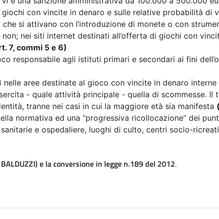
) vi è una sanzione amministrativa da 100.000 a 500.000 e
 giochi con vincite in denaro e sulle relative probabilità di 
 che si attivano con l’introduzione di monete o con strumen
on; nei siti internet destinati all’offerta di giochi con vinci
rt. 7, commi 5 e 6)
ioco responsabile agli istituti primari e secondari ai fini d
18 nelle aree destinate al gioco con vincite in denaro interne
sercita - quale attività principale - quella di scommesse. Il t
entità, tranne nei casi in cui la maggiore età sia manifesta
 della normativa
ed una “progressiva ricollocazione” dei punti
sanitarie e ospedaliere, luoghi di culto, centri socio-ricreat
BALDUZZI) e la conversione in legge n.189 del 2012
.