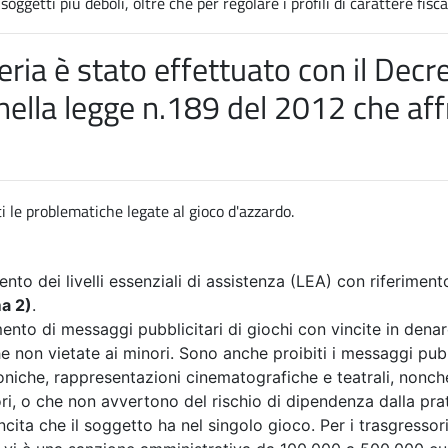
ggetti più deboli, oltre che per regolare i profili di carattere fisca
ria è stato effettuato con il
Decre
nella
legge n.189 del 2012 che aff
i le problematiche legate al gioco d'azzardo.
ento dei livelli essenziali di assistenza (LEA) con riferiment
ma 2)
.
imento di messaggi pubblicitari di giochi con vincite in dena
 non vietate ai minori. Sono anche proibiti i messaggi pubblic
foniche, rappresentazioni cinematografiche e teatrali, nonché
ri, o che non avvertono del rischio di dipendenza dalla pra
ncita che il soggetto ha nel singolo gioco. Per i trasgressor