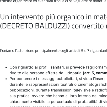
crimine organizzato ed eventuali frodi e di salvaguardare minori e so
Un intervento più organico in mate
(DECRETO BALDUZZI) convertito 
Poniamo l’attenzione principalmente sugli articoli 5 e 7 riguardant
Con riguardo ai profili sanitari, si prevede l’aggiornam
rivolte alle persone affette da ludopatia
(art. 5, com
Per contenere i messaggi pubblicitari, si vieta l’inser
durante le rappresentazioni teatrali o cinematografiche
pubblicazioni, durante trasmissioni televisive e radio
sua pratica, ovvero che hanno al loro interno dei mino
chiaramente visibile la percentuale di probabilità di vi