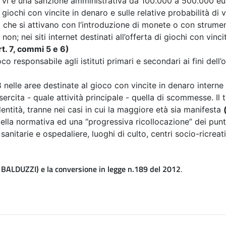
) vi è una sanzione amministrativa da 100.000 a 500.000 e
 giochi con vincite in denaro e sulle relative probabilità di 
 che si attivano con l’introduzione di monete o con strumen
on; nei siti internet destinati all’offerta di giochi con vinci
rt. 7, commi 5 e 6)
ioco responsabile agli istituti primari e secondari ai fini d
18 nelle aree destinate al gioco con vincite in denaro interne
sercita - quale attività principale - quella di scommesse. Il t
entità, tranne nei casi in cui la maggiore età sia manifesta
 della normativa
ed una “progressiva ricollocazione” dei punti
sanitarie e ospedaliere, luoghi di culto, centri socio-ricreat
BALDUZZI) e la conversione in legge n.189 del 2012
.