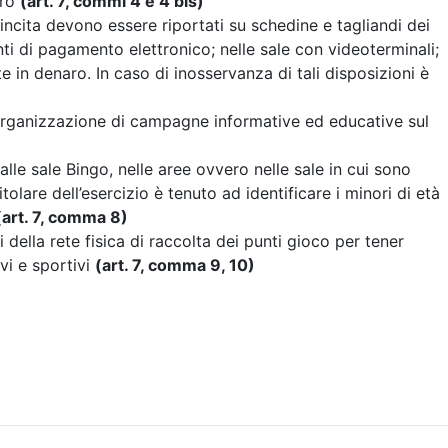
uro
(art. 7, commi 4 e 4 bis)
vincita devono essere riportati su schedine e tagliandi dei
ti di pagamento elettronico; nelle sale con videoterminali;
te in denaro. In caso di inosservanza di tali disposizioni è
ell’organizzazione di campagne informative ed educative sul
 alle sale Bingo, nelle aree ovvero nelle sale in cui sono
itolare dell’esercizio è tenuto ad identificare i minori di età
(art. 7, comma 8)
 della rete fisica di raccolta dei punti gioco per tener
ivi e sportivi
(art. 7, comma 9, 10)