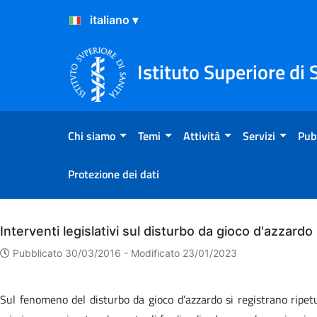
Salta al Contenuto
Salta al Footer
Istituto Superiore di 
Chi siamo
Temi
Attività
Servizi
Pub
Protezione dei dati
Archivio
Interventi legislativi sul disturbo da gioco d'azzardo
Pubblicato 30/03/2016 -
Modificato 23/01/2023
Sul fenomeno del disturbo da gioco d’azzardo si registrano ripetuti