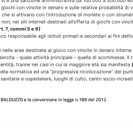
) vi è una sanzione amministrativa da 100.000 a 500.000 e
 giochi con vincite in denaro e sulle relative probabilità di 
 che si attivano con l’introduzione di monete o con strumen
on; nei siti internet destinati all’offerta di giochi con vinci
rt. 7, commi 5 e 6)
ioco responsabile agli istituti primari e secondari ai fini d
18 nelle aree destinate al gioco con vincite in denaro interne
sercita - quale attività principale - quella di scommesse. Il t
entità, tranne nei casi in cui la maggiore età sia manifesta
 della normativa
ed una “progressiva ricollocazione” dei punti
sanitarie e ospedaliere, luoghi di culto, centri socio-ricreat
BALDUZZI) e la conversione in legge n.189 del 2012
.