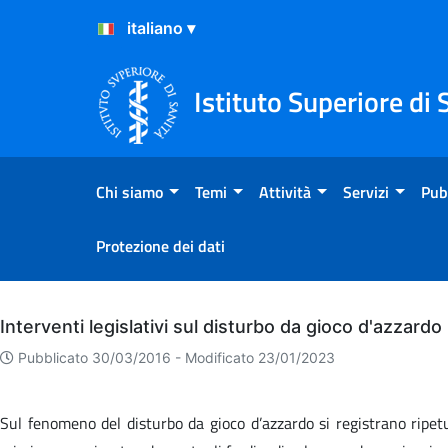
Salta al Contenuto
Salta al Footer
Istituto Superiore di 
Chi siamo
Temi
Attività
Servizi
Pub
Protezione dei dati
Archivio
Interventi legislativi sul disturbo da gioco d'azzardo
Pubblicato 30/03/2016 -
Modificato 23/01/2023
Sul fenomeno del disturbo da gioco d’azzardo si registrano ripetuti