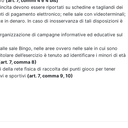
uro
(art. 7, commi 4 e 4 bis)
vincita devono essere riportati su schedine e tagliandi dei
ti di pagamento elettronico; nelle sale con videoterminali;
te in denaro. In caso di inosservanza di tali disposizioni è
ell’organizzazione di campagne informative ed educative sul
 alle sale Bingo, nelle aree ovvero nelle sale in cui sono
itolare dell’esercizio è tenuto ad identificare i minori di età
(art. 7, comma 8)
 della rete fisica di raccolta dei punti gioco per tener
ivi e sportivi
(art. 7, comma 9, 10)