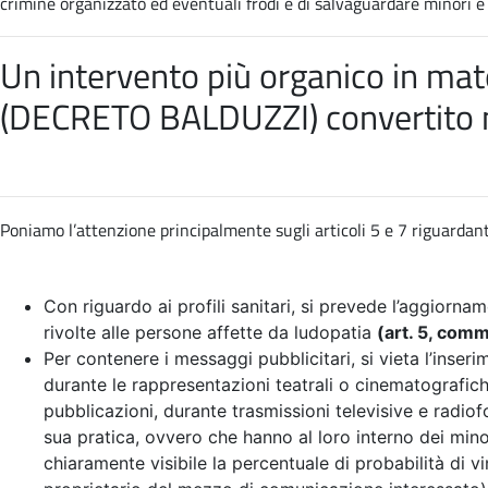
crimine organizzato ed eventuali frodi e di salvaguardare minori e so
Un intervento più organico in mate
(DECRETO BALDUZZI) convertito 
Poniamo l’attenzione principalmente sugli articoli 5 e 7 riguardant
Con riguardo ai profili sanitari, si prevede l’aggiornam
rivolte alle persone affette da ludopatia
(art. 5, com
Per contenere i messaggi pubblicitari, si vieta l’inser
durante le rappresentazioni teatrali o cinematografiche
pubblicazioni, durante trasmissioni televisive e radio
sua pratica, ovvero che hanno al loro interno dei mino
chiaramente visibile la percentuale di probabilità di vi