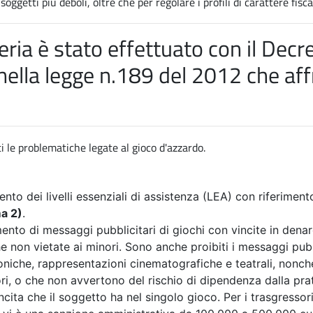
ggetti più deboli, oltre che per regolare i profili di carattere fisca
ria è stato effettuato con il
Decre
nella
legge n.189 del 2012 che aff
i le problematiche legate al gioco d'azzardo.
ento dei livelli essenziali di assistenza (LEA) con riferiment
ma 2)
.
imento di messaggi pubblicitari di giochi con vincite in dena
 non vietate ai minori. Sono anche proibiti i messaggi pubblic
foniche, rappresentazioni cinematografiche e teatrali, nonché
ri, o che non avvertono del rischio di dipendenza dalla pra
ncita che il soggetto ha nel singolo gioco. Per i trasgressor