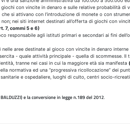
) vi è una sanzione amministrativa da 100.000 a 500.000 e
 giochi con vincite in denaro e sulle relative probabilità di 
 che si attivano con l’introduzione di monete o con strumen
on; nei siti internet destinati all’offerta di giochi con vinci
rt. 7, commi 5 e 6)
ioco responsabile agli istituti primari e secondari ai fini d
18 nelle aree destinate al gioco con vincite in denaro interne
sercita - quale attività principale - quella di scommesse. Il t
entità, tranne nei casi in cui la maggiore età sia manifesta
 della normativa
ed una “progressiva ricollocazione” dei punti
sanitarie e ospedaliere, luoghi di culto, centri socio-ricreat
BALDUZZI) e la conversione in legge n.189 del 2012
.