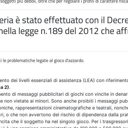
ggetti più deboli, oltre che per regolare i profili di carattere fisca
ria è stato effettuato con il
Decre
nella
legge n.189 del 2012 che aff
i le problematiche legate al gioco d'azzardo.
ento dei livelli essenziali di assistenza (LEA) con riferiment
ma 2)
.
imento di messaggi pubblicitari di giochi con vincite in dena
 non vietate ai minori. Sono anche proibiti i messaggi pubblic
foniche, rappresentazioni cinematografiche e teatrali, nonché
ri, o che non avvertono del rischio di dipendenza dalla pra
ncita che il soggetto ha nel singolo gioco. Per i trasgressor