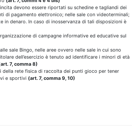
uro
(art. 7, commi 4 e 4 bis)
vincita devono essere riportati su schedine e tagliandi dei
ti di pagamento elettronico; nelle sale con videoterminali;
te in denaro. In caso di inosservanza di tali disposizioni è
ell’organizzazione di campagne informative ed educative sul
 alle sale Bingo, nelle aree ovvero nelle sale in cui sono
itolare dell’esercizio è tenuto ad identificare i minori di età
(art. 7, comma 8)
 della rete fisica di raccolta dei punti gioco per tener
ivi e sportivi
(art. 7, comma 9, 10)