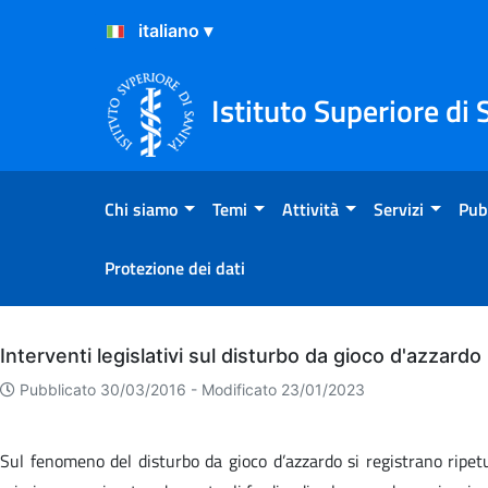
Salta al Contenuto
Salta al Footer
Istituto Superiore di 
Chi siamo
Temi
Attività
Servizi
Pub
Protezione dei dati
Archivio
Interventi legislativi sul disturbo da gioco d'azzardo
Pubblicato 30/03/2016 -
Modificato 23/01/2023
Sul fenomeno del disturbo da gioco d’azzardo si registrano ripetuti