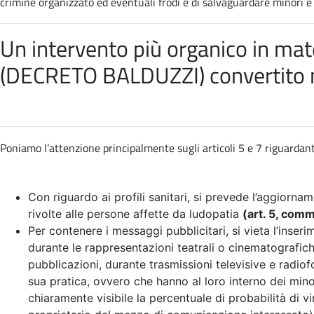
crimine organizzato ed eventuali frodi e di salvaguardare minori e so
Un intervento più organico in mate
(DECRETO BALDUZZI) convertito 
Poniamo l’attenzione principalmente sugli articoli 5 e 7 riguardant
Con riguardo ai profili sanitari, si prevede l’aggiornam
rivolte alle persone affette da ludopatia
(art. 5, com
Per contenere i messaggi pubblicitari, si vieta l’inser
durante le rappresentazioni teatrali o cinematografiche
pubblicazioni, durante trasmissioni televisive e radio
sua pratica, ovvero che hanno al loro interno dei mino
chiaramente visibile la percentuale di probabilità di vi