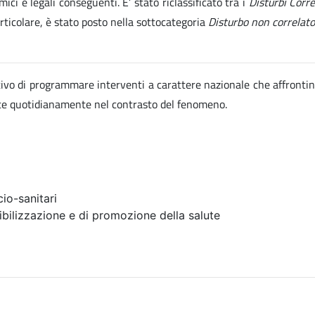
ici e legali conseguenti. E’ stato riclassificato tra i
Disturbi Corr
articolare, è stato posto nella sottocategoria
Disturbo non correlato
ettivo di programmare interventi a carattere nazionale che affrontin
ate quotidianamente nel contrasto del fenomeno.
io-sanitari
ibilizzazione e di promozione della salute