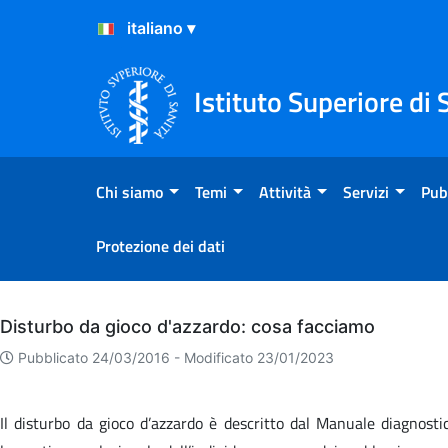
Salta al Contenuto
Salta al Footer
Istituto Superiore di 
Chi siamo
Temi
Attività
Servizi
Pub
Protezione dei dati
Archivio
Disturbo da gioco d'azzardo: cosa facciamo
Pubblicato 24/03/2016 -
Modificato 23/01/2023
Il disturbo da gioco d’azzardo è descritto dal Manuale diagnosti