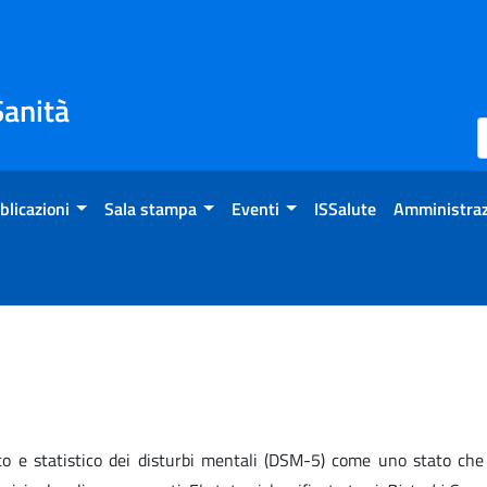
Sanità
blicazioni
Sala stampa
Eventi
ISSalute
Amministraz
co e statistico dei disturbi mentali (DSM-5) come uno stato che 