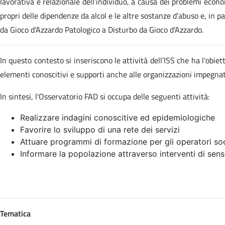
lavorativa e relazionale dell’individuo, a causa dei problemi econom
propri delle dipendenze da alcol e le altre sostanze d'abuso e, in p
da Gioco d'Azzardo Patologico a Disturbo da Gioco d'Azzardo.
In questo contesto si inseriscono le attività dell’ISS che ha l'obi
elementi conoscitivi e supporti anche alle organizzazioni impegn
In sintesi, l'Osservatorio FAD si occupa delle seguenti attività:
Realizzare indagini conoscitive ed epidemiologiche
Favorire lo sviluppo di una rete dei servizi
Attuare programmi di formazione per gli operatori soc
Informare la popolazione attraverso interventi di sens
Tematica