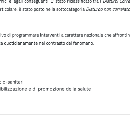
ici e legali conseguenti. E’ stato riclassificato tra i
Disturbi Corr
articolare, è stato posto nella sottocategoria
Disturbo non correlato
ettivo di programmare interventi a carattere nazionale che affrontin
ate quotidianamente nel contrasto del fenomeno.
io-sanitari
ibilizzazione e di promozione della salute