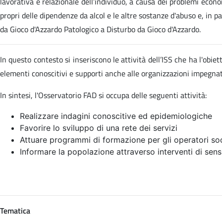
lavorativa e relazionale dell’individuo, a causa dei problemi econom
propri delle dipendenze da alcol e le altre sostanze d'abuso e, in p
da Gioco d'Azzardo Patologico a Disturbo da Gioco d'Azzardo.
In questo contesto si inseriscono le attività dell’ISS che ha l'obi
elementi conoscitivi e supporti anche alle organizzazioni impegn
In sintesi, l'Osservatorio FAD si occupa delle seguenti attività:
Realizzare indagini conoscitive ed epidemiologiche
Favorire lo sviluppo di una rete dei servizi
Attuare programmi di formazione per gli operatori soc
Informare la popolazione attraverso interventi di sens
Tematica