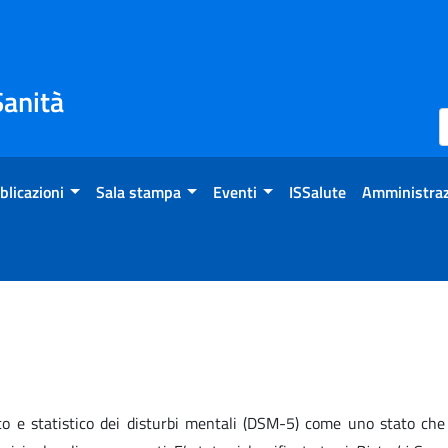
Sanità
blicazioni
Sala stampa
Eventi
ISSalute
Amministraz
co e statistico dei disturbi mentali (DSM-5) come uno stato che 