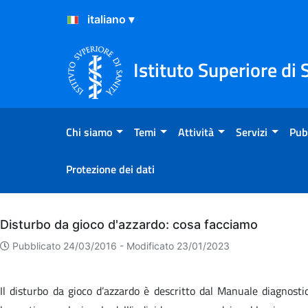
Salta al Contenuto
Salta al Footer
Istituto Superiore di 
Chi siamo
Temi
Attività
Servizi
Pub
Protezione dei dati
Archivio
Disturbo da gioco d'azzardo: cosa facciamo
Pubblicato 24/03/2016 -
Modificato 23/01/2023
Il disturbo da gioco d’azzardo è descritto dal Manuale diagnosti