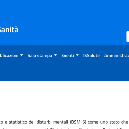
Sanità
blicazioni
Sala stampa
Eventi
ISSalute
Amministraz
co e statistico dei disturbi mentali (DSM-5) come uno stato che 