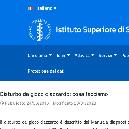
Salta al Contenuto
Salta al Footer
Istituto Superiore di 
Chi siamo
Temi
Attività
Servizi
Pub
Protezione dei dati
Archivio
Disturbo da gioco d'azzardo: cosa facciamo
Pubblicato 24/03/2016 -
Modificato 23/01/2023
Il disturbo da gioco d’azzardo è descritto dal Manuale diagnosti