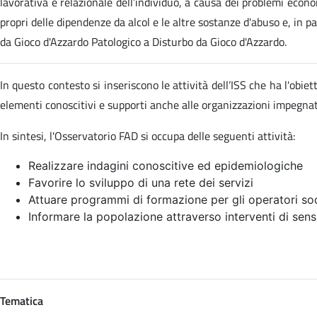
lavorativa e relazionale dell’individuo, a causa dei problemi econom
propri delle dipendenze da alcol e le altre sostanze d'abuso e, in p
da Gioco d'Azzardo Patologico a Disturbo da Gioco d'Azzardo.
In questo contesto si inseriscono le attività dell’ISS che ha l'obi
elementi conoscitivi e supporti anche alle organizzazioni impegn
In sintesi, l'Osservatorio FAD si occupa delle seguenti attività:
Realizzare indagini conoscitive ed epidemiologiche
Favorire lo sviluppo di una rete dei servizi
Attuare programmi di formazione per gli operatori soc
Informare la popolazione attraverso interventi di sens
Tematica