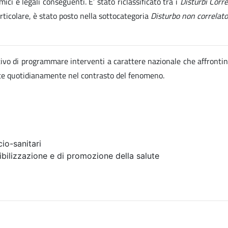
ici e legali conseguenti. E’ stato riclassificato tra i
Disturbi Corr
articolare, è stato posto nella sottocategoria
Disturbo non correlato
ettivo di programmare interventi a carattere nazionale che affrontin
ate quotidianamente nel contrasto del fenomeno.
io-sanitari
ibilizzazione e di promozione della salute