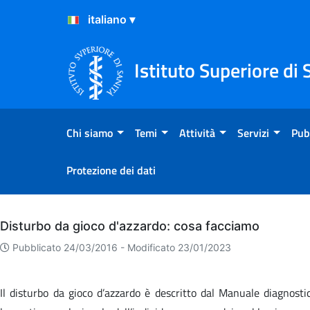
Salta al Contenuto
Salta al Footer
Istituto Superiore di 
Chi siamo
Temi
Attività
Servizi
Pub
Protezione dei dati
Archivio
Disturbo da gioco d'azzardo: cosa facciamo
Pubblicato 24/03/2016 -
Modificato 23/01/2023
Il disturbo da gioco d’azzardo è descritto dal Manuale diagnosti