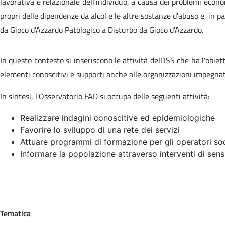
lavorativa e relazionale dell’individuo, a causa dei problemi econom
propri delle dipendenze da alcol e le altre sostanze d'abuso e, in p
da Gioco d'Azzardo Patologico a Disturbo da Gioco d'Azzardo.
In questo contesto si inseriscono le attività dell’ISS che ha l'obi
elementi conoscitivi e supporti anche alle organizzazioni impegn
In sintesi, l'Osservatorio FAD si occupa delle seguenti attività:
Realizzare indagini conoscitive ed epidemiologiche
Favorire lo sviluppo di una rete dei servizi
Attuare programmi di formazione per gli operatori soc
Informare la popolazione attraverso interventi di sens
Tematica