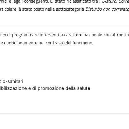
ici e legali conseguenti. E’ stato riclassificato tra i
Disturbi Corr
articolare, è stato posto nella sottocategoria
Disturbo non correlato
ettivo di programmare interventi a carattere nazionale che affrontin
ate quotidianamente nel contrasto del fenomeno.
io-sanitari
ibilizzazione e di promozione della salute