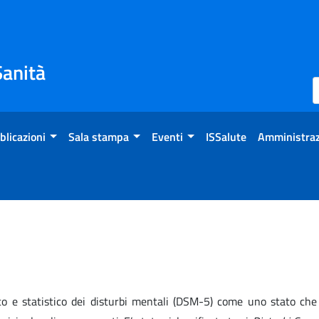
Sanità
blicazioni
Sala stampa
Eventi
ISSalute
Amministraz
co e statistico dei disturbi mentali (DSM-5) come uno stato che 