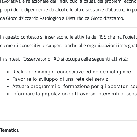
lavorativa e relazionale dell’individuo, a causa dei problemi econom
propri delle dipendenze da alcol e le altre sostanze d'abuso e, in p
da Gioco d'Azzardo Patologico a Disturbo da Gioco d'Azzardo.
In questo contesto si inseriscono le attività dell’ISS che ha l'obi
elementi conoscitivi e supporti anche alle organizzazioni impegn
In sintesi, l'Osservatorio FAD si occupa delle seguenti attività:
Realizzare indagini conoscitive ed epidemiologiche
Favorire lo sviluppo di una rete dei servizi
Attuare programmi di formazione per gli operatori soc
Informare la popolazione attraverso interventi di sens
Tematica