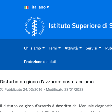
Salta al Contenuto
Salta al Footer
Istituto Superiore di 
Chi siamo
Temi
Attività
Servizi
Pub
Protezione dei dati
Archivio
Disturbo da gioco d'azzardo: cosa facciamo
Pubblicato 24/03/2016 -
Modificato 23/01/2023
Il disturbo da gioco d’azzardo è descritto dal Manuale diagnosti