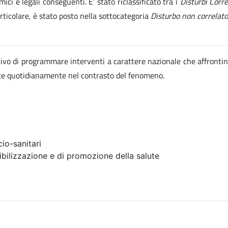
ici e legali conseguenti. E’ stato riclassificato tra i
Disturbi Corr
articolare, è stato posto nella sottocategoria
Disturbo non correlato
ettivo di programmare interventi a carattere nazionale che affrontin
ate quotidianamente nel contrasto del fenomeno.
io-sanitari
ibilizzazione e di promozione della salute