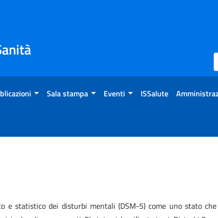
Sanità
blicazioni
Sala stampa
Eventi
ISSalute
Amministraz
co e statistico dei disturbi mentali (DSM-5) come uno stato che 