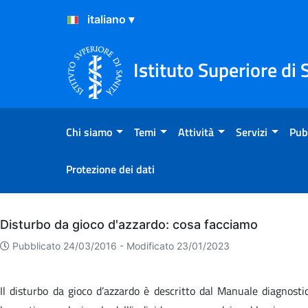
Salta al Contenuto
Salta al Footer
Istituto Superiore di 
Chi siamo
Temi
Attività
Servizi
Pub
Protezione dei dati
Archivio
Disturbo da gioco d'azzardo: cosa facciamo
Pubblicato 24/03/2016 -
Modificato 23/01/2023
Il disturbo da gioco d’azzardo è descritto dal Manuale diagnosti