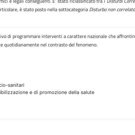
ici e legali conseguenti. E’ stato riclassificato tra i
Disturbi Corr
articolare, è stato posto nella sottocategoria
Disturbo non correlato
ettivo di programmare interventi a carattere nazionale che affrontin
ate quotidianamente nel contrasto del fenomeno.
io-sanitari
ibilizzazione e di promozione della salute