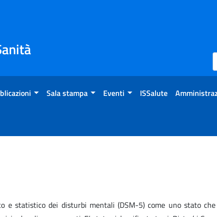
Sanità
blicazioni
Sala stampa
Eventi
ISSalute
Amministraz
co e statistico dei disturbi mentali (DSM-5) come uno stato che 