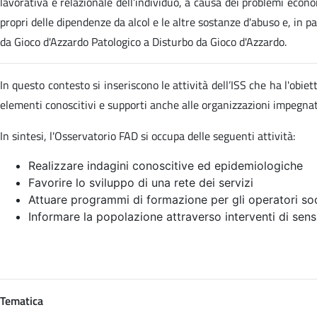
lavorativa e relazionale dell’individuo, a causa dei problemi econom
propri delle dipendenze da alcol e le altre sostanze d'abuso e, in p
da Gioco d'Azzardo Patologico a Disturbo da Gioco d'Azzardo.
In questo contesto si inseriscono le attività dell’ISS che ha l'obi
elementi conoscitivi e supporti anche alle organizzazioni impegn
In sintesi, l'Osservatorio FAD si occupa delle seguenti attività:
Realizzare indagini conoscitive ed epidemiologiche
Favorire lo sviluppo di una rete dei servizi
Attuare programmi di formazione per gli operatori soc
Informare la popolazione attraverso interventi di sens
Tematica