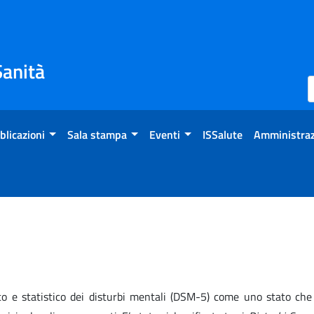
Sanità
blicazioni
Sala stampa
Eventi
ISSalute
Amministraz
co e statistico dei disturbi mentali (DSM-5) come uno stato che 