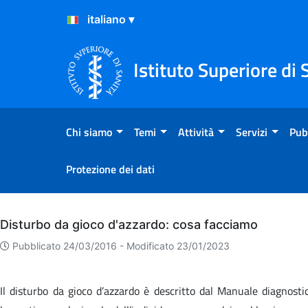
Salta al Contenuto
Salta al Footer
Istituto Superiore di 
Chi siamo
Temi
Attività
Servizi
Pub
Protezione dei dati
Archivio
Disturbo da gioco d'azzardo: cosa facciamo
Pubblicato 24/03/2016 -
Modificato 23/01/2023
Il disturbo da gioco d’azzardo è descritto dal Manuale diagnosti