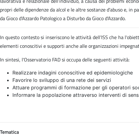
lavorativa e relazionale dell’individuo, a causa dei problemi econom
propri delle dipendenze da alcol e le altre sostanze d'abuso e, in p
da Gioco d'Azzardo Patologico a Disturbo da Gioco d'Azzardo.
In questo contesto si inseriscono le attività dell’ISS che ha l'obi
elementi conoscitivi e supporti anche alle organizzazioni impegn
In sintesi, l'Osservatorio FAD si occupa delle seguenti attività:
Realizzare indagini conoscitive ed epidemiologiche
Favorire lo sviluppo di una rete dei servizi
Attuare programmi di formazione per gli operatori soc
Informare la popolazione attraverso interventi di sens
Tematica