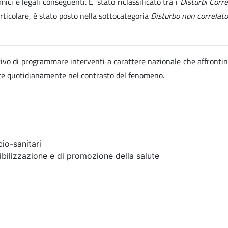
ici e legali conseguenti. E’ stato riclassificato tra i
Disturbi Corr
articolare, è stato posto nella sottocategoria
Disturbo non correlato
ettivo di programmare interventi a carattere nazionale che affrontin
ate quotidianamente nel contrasto del fenomeno.
io-sanitari
ibilizzazione e di promozione della salute