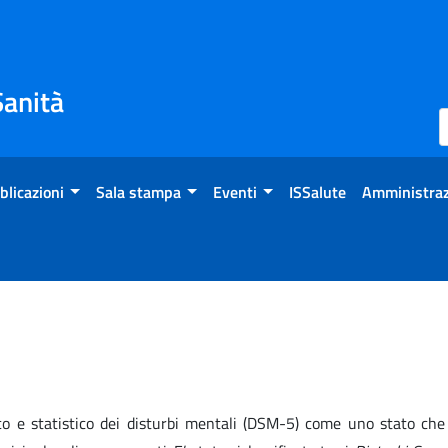
Sanità
blicazioni
Sala stampa
Eventi
ISSalute
Amministraz
co e statistico dei disturbi mentali (DSM-5) come uno stato che 