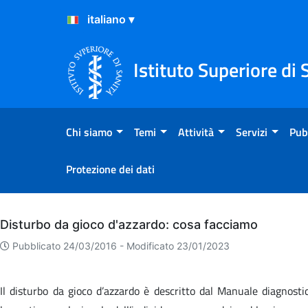
Salta al Contenuto
Salta al Footer
Istituto Superiore di 
Chi siamo
Temi
Attività
Servizi
Pub
Protezione dei dati
Archivio
Disturbo da gioco d'azzardo: cosa facciamo
Pubblicato 24/03/2016 -
Modificato 23/01/2023
Il disturbo da gioco d’azzardo è descritto dal Manuale diagnosti