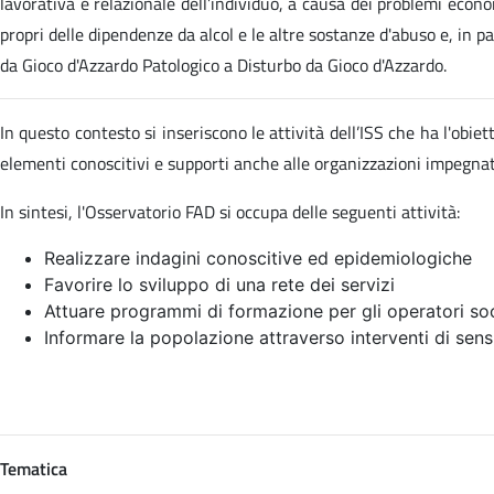
lavorativa e relazionale dell’individuo, a causa dei problemi econom
propri delle dipendenze da alcol e le altre sostanze d'abuso e, in p
da Gioco d'Azzardo Patologico a Disturbo da Gioco d'Azzardo.
In questo contesto si inseriscono le attività dell’ISS che ha l'obi
elementi conoscitivi e supporti anche alle organizzazioni impegn
In sintesi, l'Osservatorio FAD si occupa delle seguenti attività:
Realizzare indagini conoscitive ed epidemiologiche
Favorire lo sviluppo di una rete dei servizi
Attuare programmi di formazione per gli operatori soc
Informare la popolazione attraverso interventi di sens
Tematica