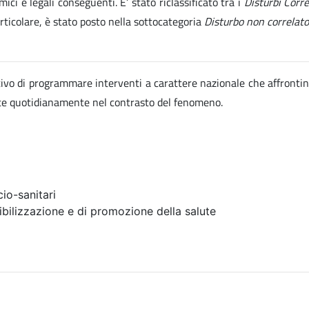
ici e legali conseguenti. E’ stato riclassificato tra i
Disturbi Corr
articolare, è stato posto nella sottocategoria
Disturbo non correlato
ettivo di programmare interventi a carattere nazionale che affrontin
ate quotidianamente nel contrasto del fenomeno.
io-sanitari
ibilizzazione e di promozione della salute