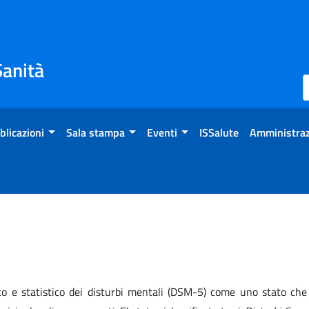
Sanità
blicazioni
Sala stampa
Eventi
ISSalute
Amministraz
co e statistico dei disturbi mentali (DSM-5) come uno stato che 