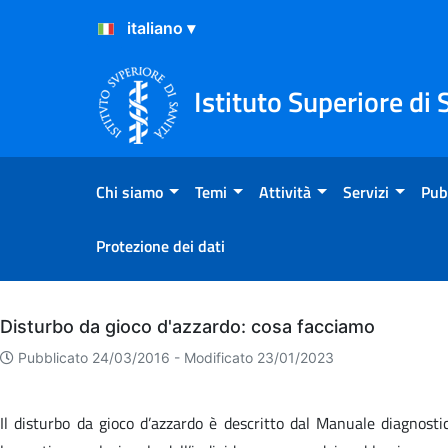
Salta al Contenuto
Salta al Footer
Istituto Superiore di 
Chi siamo
Temi
Attività
Servizi
Pub
Protezione dei dati
Archivio
Disturbo da gioco d'azzardo: cosa facciamo
Pubblicato 24/03/2016 -
Modificato 23/01/2023
Il disturbo da gioco d’azzardo è descritto dal Manuale diagnosti