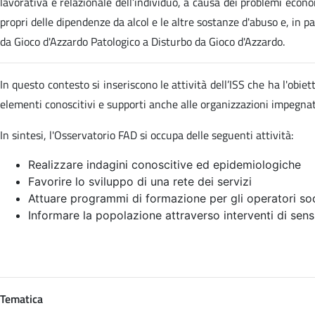
lavorativa e relazionale dell’individuo, a causa dei problemi econom
propri delle dipendenze da alcol e le altre sostanze d'abuso e, in p
da Gioco d'Azzardo Patologico a Disturbo da Gioco d'Azzardo.
In questo contesto si inseriscono le attività dell’ISS che ha l'obi
elementi conoscitivi e supporti anche alle organizzazioni impegn
In sintesi, l'Osservatorio FAD si occupa delle seguenti attività:
Realizzare indagini conoscitive ed epidemiologiche
Favorire lo sviluppo di una rete dei servizi
Attuare programmi di formazione per gli operatori soc
Informare la popolazione attraverso interventi di sens
Tematica