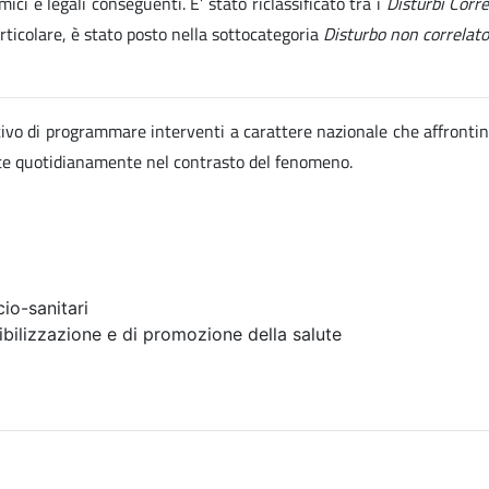
ici e legali conseguenti. E’ stato riclassificato tra i
Disturbi Corr
articolare, è stato posto nella sottocategoria
Disturbo non correlato
ettivo di programmare interventi a carattere nazionale che affrontin
ate quotidianamente nel contrasto del fenomeno.
io-sanitari
ibilizzazione e di promozione della salute