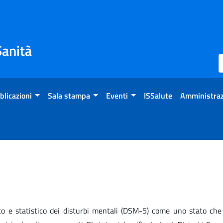
Sanità
blicazioni
Sala stampa
Eventi
ISSalute
Amministraz
co e statistico dei disturbi mentali (DSM-5) come uno stato che 