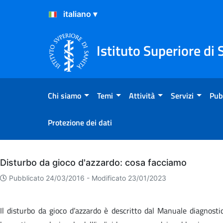
Salta al Contenuto
Salta al Footer
Istituto Superiore di 
Chi siamo
Temi
Attività
Servizi
Pub
Protezione dei dati
Archivio
Disturbo da gioco d'azzardo: cosa facciamo
Pubblicato 24/03/2016 -
Modificato 23/01/2023
Il disturbo da gioco d’azzardo è descritto dal Manuale diagnosti