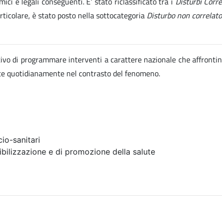
ici e legali conseguenti. E’ stato riclassificato tra i
Disturbi Corr
articolare, è stato posto nella sottocategoria
Disturbo non correlato
ettivo di programmare interventi a carattere nazionale che affrontin
ate quotidianamente nel contrasto del fenomeno.
io-sanitari
ibilizzazione e di promozione della salute