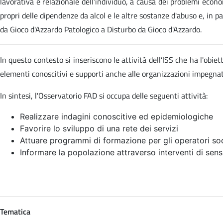
lavorativa e relazionale dell’individuo, a causa dei problemi econom
propri delle dipendenze da alcol e le altre sostanze d'abuso e, in p
da Gioco d'Azzardo Patologico a Disturbo da Gioco d'Azzardo.
In questo contesto si inseriscono le attività dell’ISS che ha l'obi
elementi conoscitivi e supporti anche alle organizzazioni impegn
In sintesi, l'Osservatorio FAD si occupa delle seguenti attività:
Realizzare indagini conoscitive ed epidemiologiche
Favorire lo sviluppo di una rete dei servizi
Attuare programmi di formazione per gli operatori soc
Informare la popolazione attraverso interventi di sens
Tematica