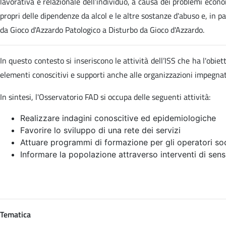
lavorativa e relazionale dell’individuo, a causa dei problemi econom
propri delle dipendenze da alcol e le altre sostanze d'abuso e, in p
da Gioco d'Azzardo Patologico a Disturbo da Gioco d'Azzardo.
In questo contesto si inseriscono le attività dell’ISS che ha l'obi
elementi conoscitivi e supporti anche alle organizzazioni impegn
In sintesi, l'Osservatorio FAD si occupa delle seguenti attività:
Realizzare indagini conoscitive ed epidemiologiche
Favorire lo sviluppo di una rete dei servizi
Attuare programmi di formazione per gli operatori soc
Informare la popolazione attraverso interventi di sens
Tematica