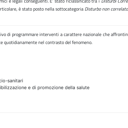
ici e legali conseguenti. E’ stato riclassificato tra i
Disturbi Corr
articolare, è stato posto nella sottocategoria
Disturbo non correlato
ettivo di programmare interventi a carattere nazionale che affrontin
ate quotidianamente nel contrasto del fenomeno.
io-sanitari
ibilizzazione e di promozione della salute