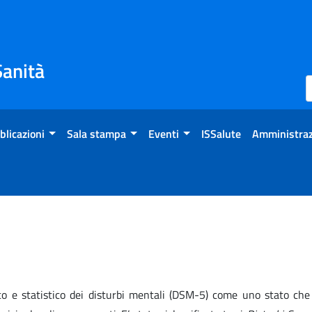
Sanità
blicazioni
Sala stampa
Eventi
ISSalute
Amministraz
co e statistico dei disturbi mentali (DSM-5) come uno stato che 