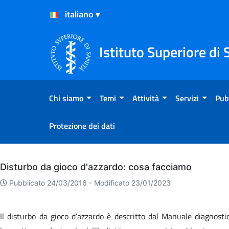
Salta al Contenuto
Salta al Footer
Istituto Superiore di 
Chi siamo
Temi
Attività
Servizi
Pub
Protezione dei dati
Archivio
Disturbo da gioco d'azzardo: cosa facciamo
Pubblicato 24/03/2016 -
Modificato 23/01/2023
Il disturbo da gioco d’azzardo è descritto dal Manuale diagnosti