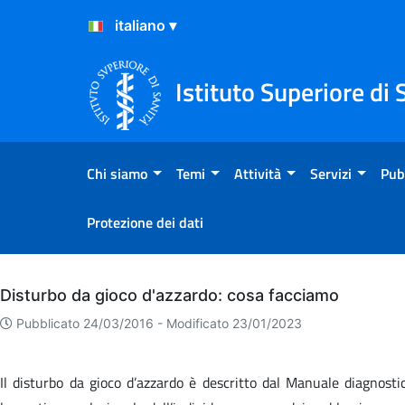
Salta al Contenuto
Salta al Footer
Istituto Superiore di 
Chi siamo
Temi
Attività
Servizi
Pub
Protezione dei dati
Archivio
Disturbo da gioco d'azzardo: cosa facciamo
Pubblicato 24/03/2016 -
Modificato 23/01/2023
Il disturbo da gioco d’azzardo è descritto dal Manuale diagnosti