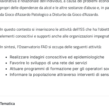
lavorativa e relazionale dell’individuo, a causa dei problemi econom
propri delle dipendenze da alcol e le altre sostanze d'abuso e, in p
da Gioco d'Azzardo Patologico a Disturbo da Gioco d'Azzardo.
In questo contesto si inseriscono le attività dell’ISS che ha l'obi
elementi conoscitivi e supporti anche alle organizzazioni impegn
In sintesi, l'Osservatorio FAD si occupa delle seguenti attività:
Realizzare indagini conoscitive ed epidemiologiche
Favorire lo sviluppo di una rete dei servizi
Attuare programmi di formazione per gli operatori soc
Informare la popolazione attraverso interventi di sens
Tematica