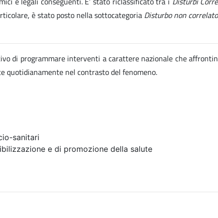
ici e legali conseguenti. E’ stato riclassificato tra i
Disturbi Corr
articolare, è stato posto nella sottocategoria
Disturbo non correlato
ettivo di programmare interventi a carattere nazionale che affrontin
ate quotidianamente nel contrasto del fenomeno.
io-sanitari
ibilizzazione e di promozione della salute