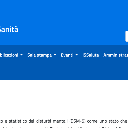
Sanità
blicazioni
Sala stampa
Eventi
ISSalute
Amministraz
co e statistico dei disturbi mentali (DSM-5) come uno stato che 