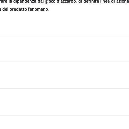
are la dipendenza dal gioco d’azzardo, di definire linee di azion
one del predetto fenomeno
.