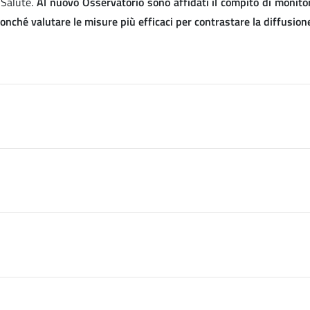
 Salute.
Al nuovo Osservatorio sono affidati il compito di monitor
 nonché valutare le misure più efficaci per contrastare la diffusi