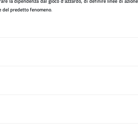
are la dipendenza dal gioco d’azzardo, di definire linee di azion
one del predetto fenomeno
.