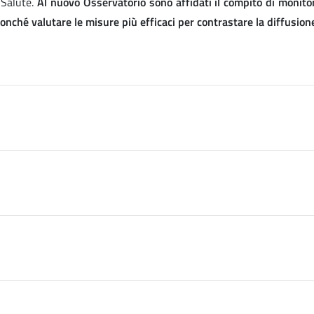
 Salute.
Al nuovo Osservatorio sono affidati il compito di monitor
 nonché valutare le misure più efficaci per contrastare la diffusi