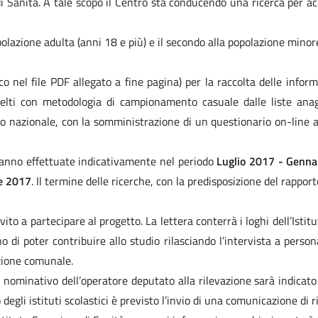
 di Sanità. A tale scopo il Centro sta conducendo una ricerca per a
opolazione adulta (anni 18 e più) e il secondo alla popolazione mino
 nel file PDF allegato a fine pagina) per la raccolta delle inform
celti con metodologia di campionamento casuale dalle liste anag
llo nazionale, con la somministrazione di un questionario on-line
aranno effettuate indicativamente nel periodo
Luglio 2017 - Genna
e 2017
. Il termine delle ricerche, con la predisposizione del rappor
nvito a partecipare al progetto. La lettera conterrà i loghi dell’Isti
o di poter contribuire allo studio rilasciando l’intervista a perso
zione comunale.
, il nominativo dell’operatore deputato alla rilevazione sarà indi
li istituti scolastici è previsto l’invio di una comunicazione di ric