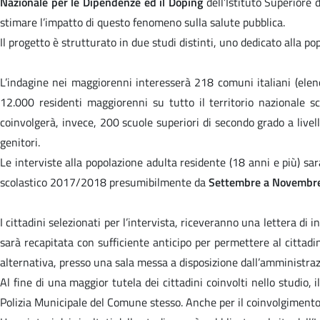
Nazionale per le Dipendenze ed il Doping
dell’Istituto Superiore
stimare l’impatto di questo fenomeno sulla salute pubblica.
Il progetto è strutturato in due studi distinti, uno dedicato alla p
L’indagine nei maggiorenni interesserà 218 comuni italiani (elenco
12.000 residenti maggiorenni su tutto il territorio nazionale s
coinvolgerà, invece, 200 scuole superiori di secondo grado a live
genitori.
Le interviste alla popolazione adulta residente (18 anni e più) s
scolastico 2017/2018 presumibilmente da
Settembre a Novembr
I cittadini selezionati per l’intervista, riceveranno una lettera di i
sarà recapitata con sufficiente anticipo per permettere al cittadin
alternativa, presso una sala messa a disposizione dall’amministra
Al fine di una maggior tutela dei cittadini coinvolti nello studio
Polizia Municipale del Comune stesso. Anche per il coinvolgimento deg