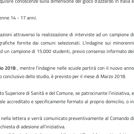
cquisire conoscenze sulla dimensione del gioco d’azzardo in Italia 
renne 14 - 17 anni.
azioni attraverso la realizzazione di interviste ad un campione di
rafiche fornite dai comuni selezionati. L’indagine sui minorenni
 ad un campione di 15.000 studenti, previo consenso informato dei
io 2018
, mentre l’indagine nelle scuole partirà con il nuovo ann
to conclusivo dello studio, è previsto per il mese di Marzo 2018.
tuto Superiore di Sanità e del Comune, se patrocinante l’iniziativa, e
nale accreditato e specificamente formato al proprio domicilio, o in
cato nella lettera e verrà comunicato preventivamente al Comando di
hiesta di adesione all’iniziativa.