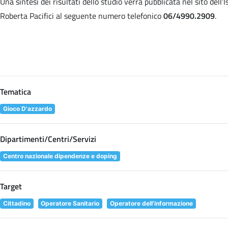
Una sintesi dei risultati dello studio verrà pubblicata nel sito dell
Roberta Pacifici al seguente numero telefonico
06/4990.2909
.
Tematica
Gioco D'azzardo
Dipartimenti/Centri/Servizi
Centro nazionale dipendenze e doping
Target
Cittadino
Operatore Sanitario
Operatore dell'informazione