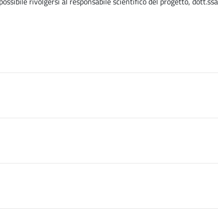
ossibile rivolgersi al responsabile scientifico del progetto, dott.ssa