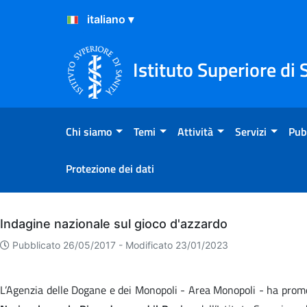
Salta al Contenuto
Salta al Footer
Istituto Superiore di 
Chi siamo
Temi
Attività
Servizi
Pub
Protezione dei dati
Archivio
Indagine nazionale sul gioco d'azzardo
Pubblicato 26/05/2017 -
Modificato 23/01/2023
L’Agenzia delle Dogane e dei Monopoli - Area Monopoli - ha pr