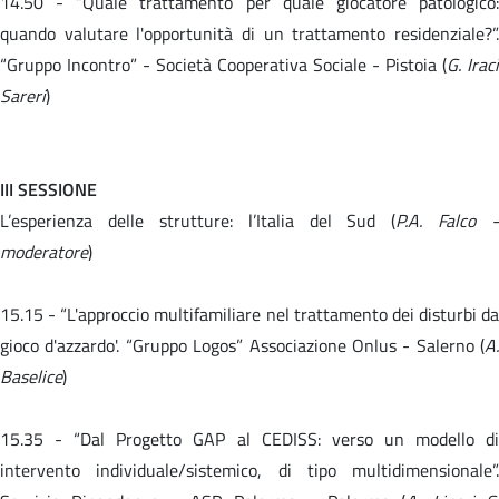
14.50 -
“Quale trattamento per quale giocatore patologico
quando valutare l'opportunità di un trattamento residenziale?”.
“Gruppo Incontro” - Società Cooperativa Sociale - Pistoia (
G. Iraci
Sareri
)
III SESSIONE
L’esperienza delle strutture: l’Italia del Sud (
P.A. Falco -
moderatore
)
15.15 -
“L'approccio multifamiliare nel trattamento dei disturbi da
gioco d'azzardo'. “Gruppo Logos” Associazione Onlus - Salerno (
A.
Baselice
)
15.35 -
“Dal Progetto GAP al CEDISS: verso un modello d
intervento individuale/sistemico, di tipo multidimensionale”.