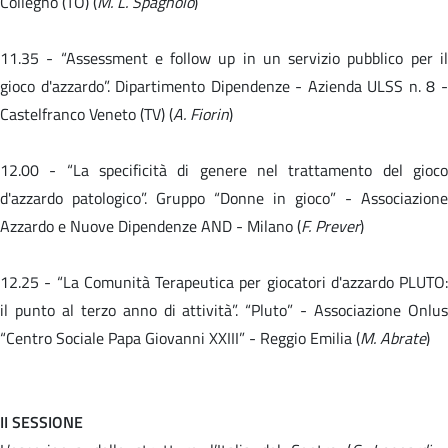
Collegno (TO) (
M. L. Spagnolo
)
11.35 -
“Assessment e follow up in un servizio pubblico per i
gioco d'azzardo”. Dipartimento Dipendenze - Azienda ULSS n. 8 -
Castelfranco Veneto (TV) (
A. Fiorin
)
12.00 -
“La specificità di genere nel trattamento del gioc
d'azzardo patologico”. Gruppo “Donne in gioco” - Associazione
Azzardo e Nuove Dipendenze AND - Milano (
F. Prever
)
12.25 -
“La Comunità Terapeutica per giocatori d'azzardo PLUTO:
il punto al terzo anno di attività”. “Pluto” - Associazione Onlus
“Centro Sociale Papa Giovanni XXIII” - Reggio Emilia (
M. Abrate
)
II SESSIONE