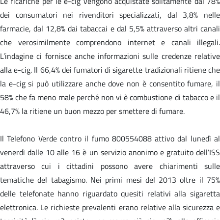
Le ricariche per le e-cig vengono acquistate solitamente dal 78%
dei consumatori nei rivenditori specializzati, dal 3,8% nelle
farmacie, dal 12,8% dai tabaccai e dal 5,5% attraverso altri canali
che verosimilmente comprendono internet e canali illegali.
L’indagine ci fornisce anche informazioni sulle credenze relative
alla e-cig. Il 66,4% dei fumatori di sigarette tradizionali ritiene che
la e-cig si può utilizzare anche dove non è consentito fumare, il
58% che fa meno male perché non vi è combustione di tabacco e il
46,7% la ritiene un buon mezzo per smettere di fumare.
Il Telefono Verde contro il fumo 800554088 attivo dal lunedì al
venerdì dalle 10 alle 16 è un servizio anonimo e gratuito dell’ISS
attraverso cui i cittadini possono avere chiarimenti sulle
tematiche del tabagismo. Nei primi mesi del 2013 oltre il 75%
delle telefonate hanno riguardato quesiti relativi alla sigaretta
elettronica. Le richieste prevalenti erano relative alla sicurezza e