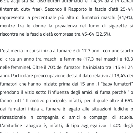
6,9% acquista dai distributori automatici e il 4,3% da altri canali
(internet, duty free). Secondo il Rapporto la fascia d’età 25-44
rappresenta la percentuale più alta di fumatori maschi (31,9%),
mentre tra le donne la prevalenza del fumo di sigarette si
riscontra nella fascia d’età compresa tra 45-64 (22,5%).
L’età media in cui si inizia a fumare è di 17,7 anni, con uno scarto
di circa un anno tra maschi e femmine (17,3 nei maschi e 18,3
nelle femmine). Oltre il 70% dei fumatori ha iniziato tra i 15 e i 24
anni. Particolare preoccupazione desta il dato relativo al 13,4% dei
fumatori che hanno iniziato prima dei 15 anni. I “baby fumatori”
prendono il vizio sotto l’influenza degli amici: si fuma perché “lo
fanno tutti”. Il motivo principale, infatti, per il quale oltre il 65%
dei fumatori inizia a fumare è legato alle situazioni ludiche o
ricreazionale in compagnia di amici e compagni di scuola.
L’abitudine tabagica è, infatti, di tipo aggregativo: il 40% degli