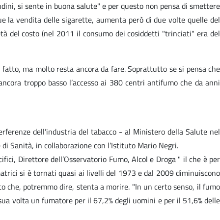
dini, si sente in buona salute" e per questo non pensa di smettere
ue la vendita delle sigarette, aumenta però di due volte quelle del
tà del costo (nel 2011 il consumo dei cosiddetti "trinciati" era del
o fatto, ma molto resta ancora da fare. Soprattutto se si pensa che
 ancora troppo basso l’accesso ai 380 centri antifumo che da anni
rferenze dell’industria del tabacco - al Ministero della Salute nel
 Sanità, in collaborazione con l’Istituto Mario Negri.
ici, Direttore dell’Osservatorio Fumo, Alcol e Droga " il che è per
rici si è tornati quasi ai livelli del 1973 e dal 2009 diminuiscono
ato che, potremmo dire, stenta a morire. "In un certo senso, il fumo
 sua volta un fumatore per il 67,2% degli uomini e per il 51,6% delle