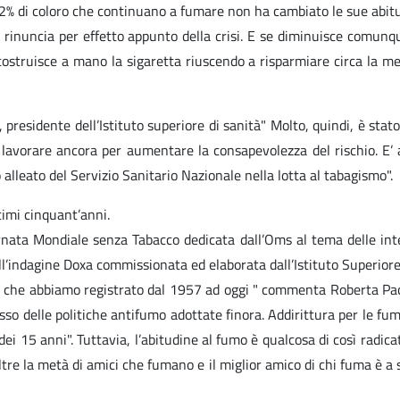
,2% di coloro che continuano a fumare non ha cambiato le sue abitu
si rinuncia per effetto appunto della crisi. E se diminuisce comunq
, costruisce a mano la sigaretta riuscendo a risparmiare circa la me
presidente dell’Istituto superiore di sanità" Molto, quindi, è stat
a lavorare ancora per aumentare la consapevolezza del rischio. E’
 alleato del Servizio Sanitario Nazionale nella lotta al tabagismo".
ltimi cinquant’anni.
iornata Mondiale senza Tabacco dedicata dall’Oms al tema delle inte
indagine Doxa commissionata ed elaborata dall’Istituto Superiore di
sa che abbiamo registrato dal 1957 ad oggi " commenta Roberta Pacif
 delle politiche antifumo adottate finora. Addirittura per le fumat
dei 15 anni". Tuttavia, l’abitudine al fumo è qualcosa di così radic
 oltre la metà di amici che fumano e il miglior amico di chi fuma è a