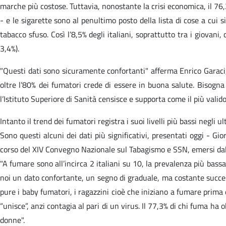
marche più costose. Tuttavia, nonostante la crisi economica, il 76
- e le sigarette sono al penultimo posto della lista di cose a cui 
tabacco sfuso. Così l’8,5% degli italiani, soprattutto tra i giovani
3,4%).
"Questi dati sono sicuramente confortanti" afferma Enrico Garaci, 
oltre l’80% dei fumatori crede di essere in buona salute. Bisogn
l’Istituto Superiore di Sanità censisce e supporta come il più valido
Intanto il trend dei fumatori registra i suoi livelli più bassi negli u
Sono questi alcuni dei dati più significativi, presentati oggi - G
corso del XIV Convegno Nazionale sul Tabagismo e SSN, emersi dall’
"A fumare sono all’incirca 2 italiani su 10, la prevalenza più bas
noi un dato confortante, un segno di graduale, ma costante successo
pure i baby fumatori, i ragazzini cioè che iniziano a fumare prima 
“unisce”, anzi contagia al pari di un virus. Il 77,3% di chi fuma ha
donne".