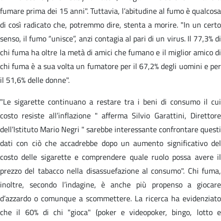
fumare prima dei 15 anni". Tuttavia, l’abitudine al fumo è qualcosa
di così radicato che, potremmo dire, stenta a morire. "In un certo
senso, il fumo “unisce”, anzi contagia al pari di un virus. Il 77,3% di
chi fuma ha oltre la metà di amici che fumano e il miglior amico di
chi fuma è a sua volta un fumatore per il 67,2% degli uomini e per
il 51,6% delle donne".
"Le sigarette continuano a restare tra i beni di consumo il cui
costo resiste all’inflazione " afferma Silvio Garattini, Direttore
dell’Istituto Mario Negri " sarebbe interessante confrontare questi
dati con ciò che accadrebbe dopo un aumento significativo del
costo delle sigarette e comprendere quale ruolo possa avere il
prezzo del tabacco nella disassuefazione al consumo". Chi fuma,
inoltre, secondo l’indagine, è anche più propenso a giocare
d’azzardo o comunque a scommettere. La ricerca ha evidenziato
che il 60% di chi "gioca" (poker e videopoker, bingo, lotto e