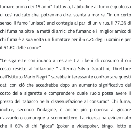
fumare prima dei 15 anni". Tuttavia, l’abitudine al fumo è qualcosa
di così radicato che, potremmo dire, stenta a morire. "In un certo
senso, il fumo “unisce”, anzi contagia al pari di un virus. Il 77,3% di
chi fuma ha oltre la metà di amici che fumano e il miglior amico di
chi fuma è a sua volta un fumatore per il 67,2% degli uomini e per
il 51,6% delle donne".
"Le sigarette continuano a restare tra i beni di consumo il cui
costo resiste all’inflazione " afferma Silvio Garattini, Direttore
dell’Istituto Mario Negri " sarebbe interessante confrontare questi
dati con ciò che accadrebbe dopo un aumento significativo del
costo delle sigarette e comprendere quale ruolo possa avere il
prezzo del tabacco nella disassuefazione al consumo". Chi fuma,
inoltre, secondo l’indagine, è anche più propenso a giocare
d’azzardo o comunque a scommettere. La ricerca ha evidenziato
che il 60% di chi "gioca" (poker e videopoker, bingo, lotto e