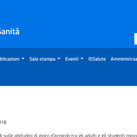
Sanità
blicazioni
Sala stampa
Eventi
ISSalute
Amministraz
2018
i sulle abitudini di gioco d’azzardo tra gli adulti e gli studenti mino