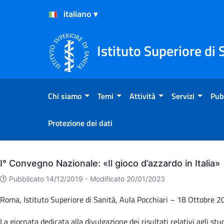
Salta al Contenuto
Salta al Footer
Istituto Superiore di 
Chi siamo
Temi
Attività
Servizi
Pub
Protezione dei dati
Archivio
I° Convegno Nazionale: «Il gioco d’azzardo in Italia»
Pubblicato 14/12/2019 -
Modificato 20/01/2023
Roma, Istituto Superiore di Sanità, Aula Pocchiari – 18 Ottobre 
La giornata dedicata alla divulgazione dei risultati relativi agli stud