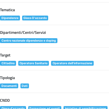
Tematica
Dipendenze
Gioco D'azzardo
Dipartimenti/Centri/Servizi
Centro nazionale dipendenze e doping
Target
Cittadino
Operatore Sanitario
Operatore dell'informazione
Tipologia
Documenti
Dati
CNDD
Gioco d'azzardo
Formazione ed eventi
Iniziative di sensibilizzazione