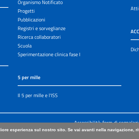
Organismo Notificato
Atti
Progetti
Pubblicazioni
Registri e sorveglianze
ACC
Ricerca collaboratori
Scuola
Dich
Sperimentazione clinica fase I
5 per mille
Il 5 per mille e l'ISS
Accessibilità: form di segnalaz
liore esperienza sul nostro sito. Se vai avanti nella navigazione, 
Legali
|
Sitemap