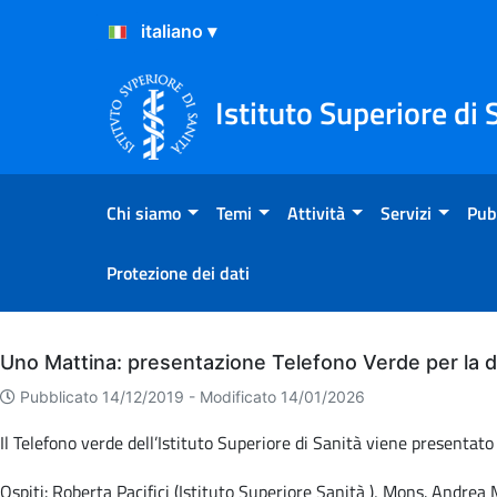
Salta al Contenuto
Salta al Footer
Istituto Superiore di 
Chi siamo
Temi
Attività
Servizi
Pub
Protezione dei dati
Archivio
Uno Mattina: presentazione Telefono Verde per la 
Pubblicato 14/12/2019 -
Modificato 14/01/2026
Il Telefono verde dell’Istituto Superiore di Sanità viene presenta
Ospiti: Roberta Pacifici (Istituto Superiore Sanità ), Mons. Andrea M