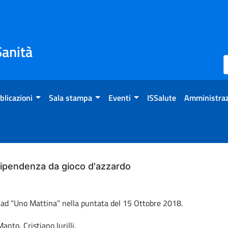
Sanità
blicazioni
Sala stampa
Eventi
ISSalute
Amministraz
dipendenza da gioco d'azzardo
to ad “Uno Mattina” nella puntata del 15 Ottobre 2018.
anto, Cristiano Iurilli.