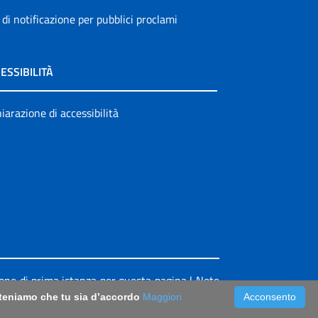
 di notificazione per pubblici proclami
ESSIBILITÀ
iarazione di accessibilità
ione di prima istanza per questa pagina
|
Note
riteniamo che tu sia d’accordo
Maggiori
Acconsento