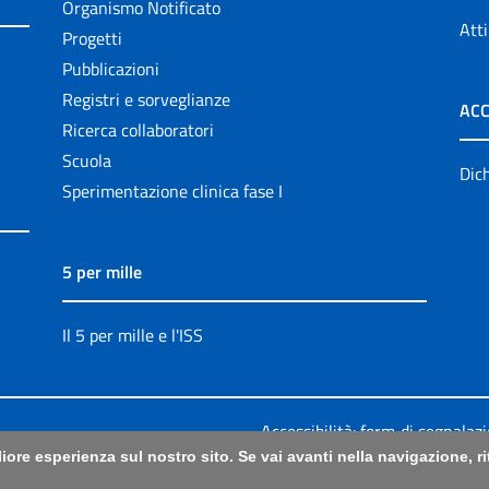
Organismo Notificato
Atti
Progetti
Pubblicazioni
Registri e sorveglianze
ACC
Ricerca collaboratori
Scuola
Dich
Sperimentazione clinica fase I
5 per mille
Il 5 per mille e l'ISS
Accessibilità: form di segnalaz
liore esperienza sul nostro sito. Se vai avanti nella navigazione, 
Legali
|
Sitemap