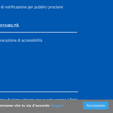
 di notificazione per pubblici proclami
ESSIBILITÀ
iarazione di accessibilità
ione di prima istanza per questa pagina
|
Note
riteniamo che tu sia d’accordo
Maggiori
Acconsento