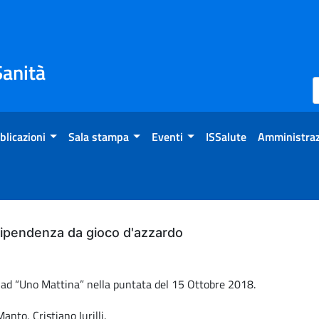
Sanità
blicazioni
Sala stampa
Eventi
ISSalute
Amministraz
dipendenza da gioco d'azzardo
to ad “Uno Mattina” nella puntata del 15 Ottobre 2018.
anto, Cristiano Iurilli.