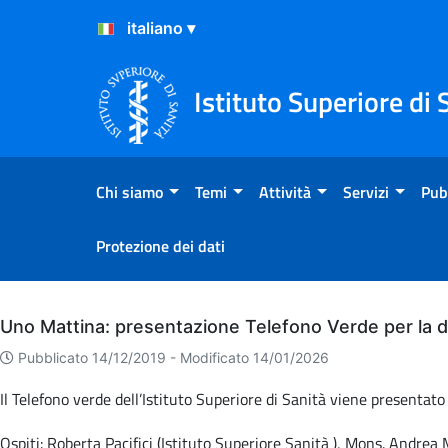
Salta al Contenuto
Salta al Footer
Istituto Superiore di 
Chi siamo
Temi
Attività
Servizi
Pub
Protezione dei dati
Archivio
Uno Mattina: presentazione Telefono Verde per la 
Pubblicato 14/12/2019 -
Modificato 14/01/2026
Il Telefono verde dell’Istituto Superiore di Sanità viene presenta
Ospiti: Roberta Pacifici (Istituto Superiore Sanità ), Mons. Andrea M